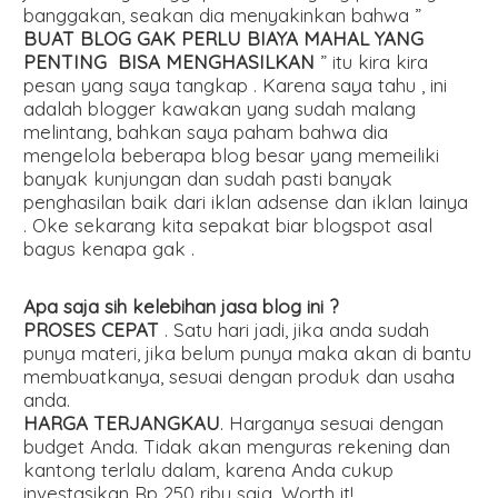
banggakan, seakan dia menyakinkan bahwa ”
BUAT BLOG GAK PERLU BIAYA MAHAL YANG
PENTING BISA MENGHASILKAN
” itu kira kira
pesan yang saya tangkap . Karena saya tahu , ini
adalah blogger kawakan yang sudah malang
melintang, bahkan saya paham bahwa dia
mengelola beberapa blog besar yang memeiliki
banyak kunjungan dan sudah pasti banyak
penghasilan baik dari iklan adsense dan iklan lainya
. Oke sekarang kita sepakat biar blogspot asal
bagus kenapa gak .
Apa saja sih kelebihan jasa blog ini ?
PROSES CEPAT
. Satu hari jadi, jika anda sudah
punya materi, jika belum punya maka akan di bantu
membuatkanya, sesuai dengan produk dan usaha
anda.
HARGA TERJANGKAU
. Harganya sesuai dengan
budget Anda. Tidak akan menguras rekening dan
kantong terlalu dalam, karena Anda cukup
investasikan Rp 250 ribu saja. Worth it!