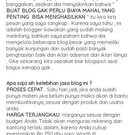
banggakan, seakan dia menyakinkan bahwa ”
BUAT BLOG GAK PERLU BIAYA MAHAL YANG
PENTING BISA MENGHASILKAN
” itu kira kira
pesan yang saya tangkap . Karena saya tahu , ini
adalah blogger kawakan yang sudah malang
melintang, bahkan saya paham bahwa dia
mengelola beberapa blog besar yang memeiliki
banyak kunjungan dan sudah pasti banyak
penghasilan baik dari iklan adsense dan iklan lainya
. Oke sekarang kita sepakat biar blogspot asal
bagus kenapa gak .
Apa saja sih kelebihan jasa blog ini ?
PROSES CEPAT
. Satu hari jadi, jika anda sudah
punya materi, jika belum punya maka akan di bantu
membuatkanya, sesuai dengan produk dan usaha
anda.
HARGA TERJANGKAU
. Harganya sesuai dengan
budget Anda. Tidak akan menguras rekening dan
kantong terlalu dalam, karena Anda cukup
investasikan Rp 250 ribu saja. Worth it!