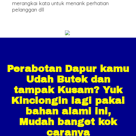
merangkai kata untuk menarik perhatian
pelanggan dll
Perabotan Dapur kamu
Udah Butek dan
tampak Kusam? Yuk
Kinclongin lagi pakai
bahan alami ini,
Mudah banget kok
caranya