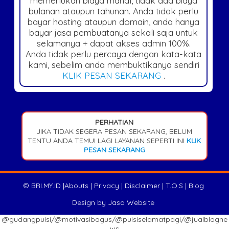
memerlukan biaya mahal, tidak ada biaya
bulanan ataupun tahunan. Anda tidak perlu
bayar hosting ataupun domain, anda hanya
bayar jasa pembuatanya sekali saja untuk
selamanya + dapat akses admin 100%.
Anda tidak perlu percaya dengan kata-kata
kami, sebelim anda membuktikanya sendiri
KLIK PESAN SEKARANG
.
PERHATIAN
JIKA TIDAK SEGERA PESAN SEKARANG, BELUM
TENTU ANDA TEMUI LAGI LAYANAN SEPERTI INI
KLIK
PESAN SEKARANG
©
BRI.MY.ID
|
Abouts
|
Privacy
|
Disclaimer
|
T.O.S
|
Blog
Design by
Jasa Website
@gudangpuisi/@motivasibagus/@puisiselamatpagi/@jualblogne
ws