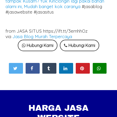
tampak Kusam? Yuk Kinclongin lagi pakai bahan
alami ini, Mudah banget kok caranya
#jasablog
#jasawebsite #jasasitus
from JASA SITUS https://ift.tt/3emhhOz
via
Jasa Blog Murah Terpercaya
Hubungi Kami
Hubungi Kami
HARGA JASA