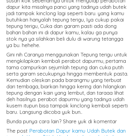
susah kok sebenarnya untuk menyulap perabotan
dapur kita misalnya panci yang tadinya udah butek
jadi tampak kinclong lagi seperti baru. yang kamu
butuhkan hanyalah tepung terigu, Iya cukup pakai
tepung terigu, Cuka dan garam pasti ada dong
bahan bahan ini di dapur kamu, kalau ga punya
stok nya ya silahkan beli dulu di warung tetangga
ya bu. hehehe.
Gini nih Caranya menggunakan Tepung terigu untuk
mengkilapkan kembali perabot dapurmu, pertama
tama campurkan sejumlah tepung dan cuka putih
serta garam secukupnya hingga membentuk pasta.
Kemudian oleskan pada barangmu yang terbuat
dari tembaga, biarkan hingga kering dan hilangkan
tepung dengan kain yang lembut, dan taraaa lihat
deh hasilnya. perabot dapurmu yang tadinya udah
kusem itupun bisa tampak kinclong kembali seperti
baru. Langsung diicoba yuk bun..
Bunda punya cara lain? Share yuk di komentar
The post
Perabotan Dapur kamu Udah Butek dan