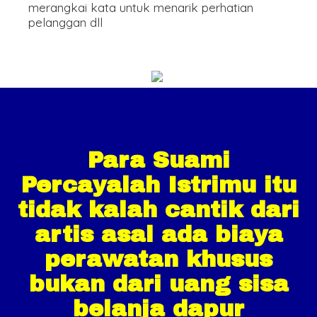
merangkai kata untuk menarik perhatian
pelanggan dll
Para Suami
Percayalah Istrimu itu
tidak kalah cantik dari
artis asal ada biaya
perawatan khusus
bukan dari uang sisa
belanja dapur