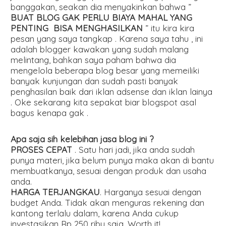
banggakan, seakan dia menyakinkan bahwa ”
BUAT BLOG GAK PERLU BIAYA MAHAL YANG
PENTING BISA MENGHASILKAN
” itu kira kira
pesan yang saya tangkap . Karena saya tahu , ini
adalah blogger kawakan yang sudah malang
melintang, bahkan saya paham bahwa dia
mengelola beberapa blog besar yang memeiliki
banyak kunjungan dan sudah pasti banyak
penghasilan baik dari iklan adsense dan iklan lainya
. Oke sekarang kita sepakat biar blogspot asal
bagus kenapa gak .
Apa saja sih kelebihan jasa blog ini ?
PROSES CEPAT
. Satu hari jadi, jika anda sudah
punya materi, jika belum punya maka akan di bantu
membuatkanya, sesuai dengan produk dan usaha
anda.
HARGA TERJANGKAU
. Harganya sesuai dengan
budget Anda. Tidak akan menguras rekening dan
kantong terlalu dalam, karena Anda cukup
investasikan Rp 250 ribu saja. Worth it!