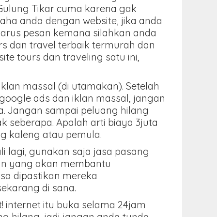
Gulung Tikar cuma karena gak
aha anda dengan website, jika anda
harus pesan kemana silahkan anda
rs dan travel terbaik termurah dan
 tours dan traveling satu ini,
klan massal (di utamakan). Setelah
 google ads dan iklan massal, jangan
da. Jangan sampai peluang hilang
seberapa. Apalah arti biaya 3juta
eng kaleng atau pemula.
li lagi, gunakan saja jasa pasang
aman yang akan membantu
isa dipastikan mereka
sekarang di sana.
! internet itu buka selama 24jam
ng hilang, jadi jangan anda tunda