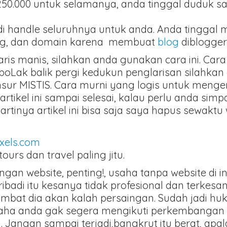
0.000 untuk selamanya, anda tinggal duduk s
di handle seluruhnya untuk anda. Anda tinggal 
ting, dan domain karena membuat
blog
diblogger
aris manis, silahkan anda gunakan cara ini. Cara
oLak balik pergi kedukun penglarisan silahkan 
unsur MISTIS. Cara murni yang logis untuk me
artikel ini sampai selesai, kalau perlu anda simp
artinya artikel ini bisa saja saya hapus sewaktu
xels.com
rs dan travel paling jitu.
an website, penting!, usaha tanpa website di in
ribadi itu kesanya tidak profesional dan terkes
ambat dia akan kalah persaingan. Sudah jadi hu
saha anda gak segera mengikuti perkembangan
. Jangan sampai terjadi,bangkrut itu berat, ap