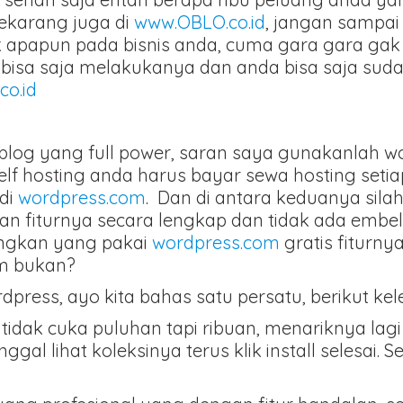
sekarang juga di
www.OBLO.co.id
, jangan sampai 
apun pada bisnis anda, cuma gara gara gak 
bisa saja melakukanya dan anda bisa saja suda
o.id
blog yang full power, saran saya gunakanlah wo
self hosting anda harus bayar sewa hosting seti
 di
wordpress.com
. Dan di antara keduanya sil
n fiturnya secara lengkap dan tidak ada embel 
ngkan yang pakai
wordpress.com
gratis fiturny
am bukan?
dpress, ayo kita bahas satu persatu, berikut ke
, tidak cuka puluhan tapi ribuan, menariknya la
nggal lihat koleksinya terus klik install selesai. 