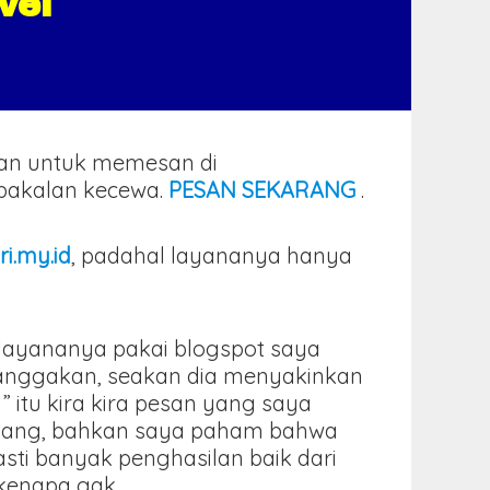
vel
kan untuk memesan di
k bakalan kecewa.
PESAN SEKARANG
.
ri.my.id
, padahal layananya hanya
.
l layananya pakai blogspot saya
banggakan, seakan dia menyakinkan
” itu kira kira pesan yang saya
intang, bahkan saya paham bahwa
ti banyak penghasilan baik dari
 kenapa gak .