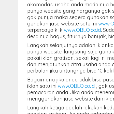
akomodasi usaha anda modalnya has
punya website yang harganya gak s
gak punya maka segera gunakan saj
gunakan jasa website satu ini
www.O
terpercaya klik
www.OBLO.co.id
. Sud
desainya bagus, fiturnya banyak, b
Langkah selanjutnya adalah iklankan
punya website, langsung saja gunaka
pakai iklan gratisan, sekali lagi i
dan menjatuhkan citra usaha anda c
perbulan jika untungnya bisa 10 kali
Bagaimana jika anda tidak bisa pasan
iklan satu ini
www.OBLO.co.id
, gak u
pemasaran anda. Jika anda menemuka
menggunakan jasa website dan iklan
Langkah ketiga adalah lakukan kedua
nonstop, artinya jika anda terlamba