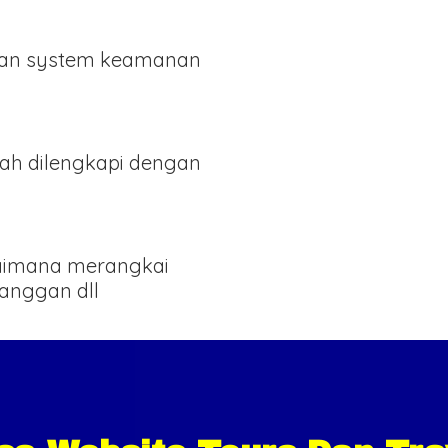
an system keamanan
ah dilengkapi dengan
gaimana merangkai
langgan dll