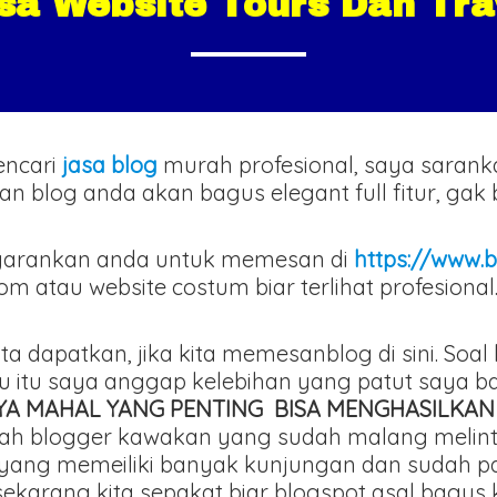
sa Website Tours Dan Tra
encari
jasa blog
murah profesional, saya saran
ilan blog anda akan bagus elegant full fitur, ga
arankan anda untuk memesan di
https://www.b
atau website costum biar terlihat profesional
ita dapatkan, jika kita memesanblog di sini. Soa
ru itu saya anggap kelebihan yang patut saya 
AYA MAHAL YANG PENTING BISA MENGHASILKAN
adalah blogger kawakan yang sudah malang mel
yang memeiliki banyak kunjungan dan sudah pas
 sekarang kita sepakat biar blogspot asal bagus