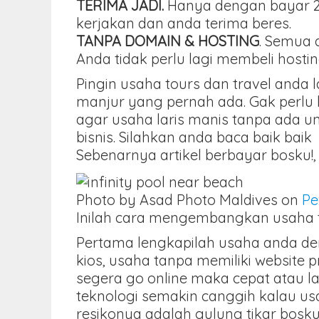
TERIMA JADI.
Hanya dengan bayar 25
kerjakan dan anda terima beres.
TANPA DOMAIN & HOSTING
. Semua 
Anda tidak perlu lagi membeli hos
Pingin usaha tours dan travel anda l
manjur yang pernah ada. Gak perlu b
agar usaha laris manis tanpa ada 
bisnis. Silahkan anda baca baik baik 
Sebenarnya artikel berbayar bosku!, 
Photo by Asad Photo Maldives on
Pe
Inilah cara mengembangkan usaha tou
Pertama lengkapilah usaha anda deng
kios, usaha tanpa memiliki website p
segera go online maka cepat atau l
teknologi semakin canggih kalau u
resikonya adalah gulung tikar bosku