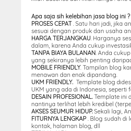
Apa saja sih kelebihan jasa blog ini ?
PROSES CEPAT
. Satu hari jadi, ji
sesuai dengan produk dan usaha an
HARGA TERJANGKAU
. Harganya se
dalam, karena Anda cukup investasika
TANPA BIAYA BULANAN
. Anda cukup
yang sekiranya lebih penting darip
MOBILE FRIENDLY
. Tampilan blog k
menawan dan enak dipandang.
UKM FRIENDLY.
Template blog dides
UKM yang ada di Indonesia, seperti 
DESAIN PROFESIONAL.
Template ini 
nantinya terlihat lebih kredibel (terp
AKSES SEUMUR HIDUP.
Sekali lagi, 
FITURNYA LENGKAP
. Blog sudah di 
kontak, halaman blog, dll