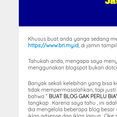
Ja
Khusus buat anda yanga sedang m
https://www.bri.my.id
, di jamin tamp
Tahukah anda, mengapa saya meny
menggunakan blogspot bukan dotcom 
Banyak sekali kelebihan yang bisa k
tidak mempermasalahkan, tapi just
bahwa ”
BUAT BLOG GAK PERLU BI
tangkap . Karena saya tahu , ini 
dia mengelola beberapa blog besar 
iklan adsense dan iklan lainya . Oke