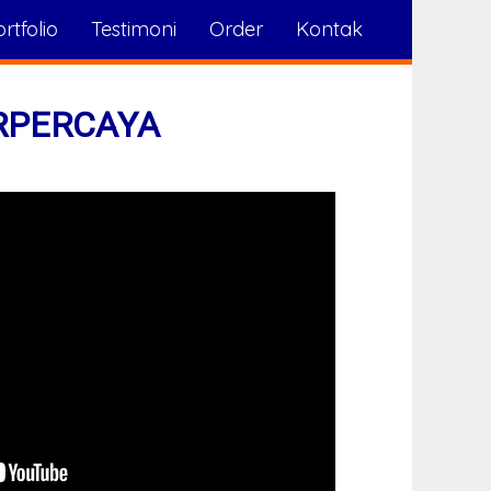
rtfolio
Testimoni
Order
Kontak
RPERCAYA