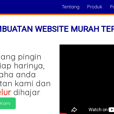
Tentang
Produk
Po
MBUATAN WEBSITE MURAH TE
ang pingin
iap harinya,
saha anda
tan kami dan
lur
dihajar
 Kami