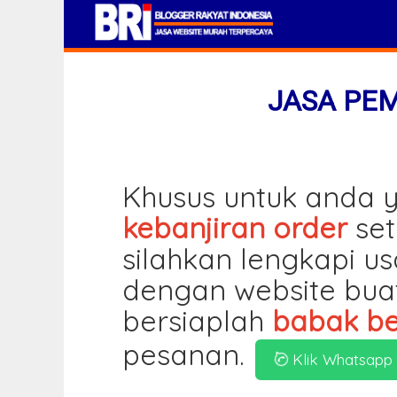
JASA PE
Khusus untuk anda y
kebanjiran order
set
silahkan lengkapi u
dengan website bua
bersiaplah
babak be
pesanan.
Klik Whatsapp