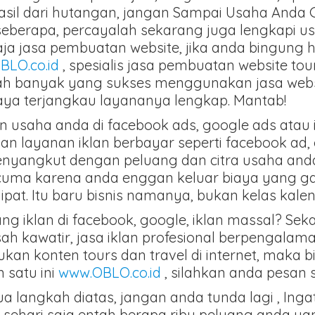
il dari hutangan, jangan Sampai Usaha Anda 
eberapa, percayalah sekarang juga lengkapi us
a jasa pembuatan website, jika anda bingung 
BLO.co.id
, spesialis jasa pembuatan website tou
ah banyak yang sukses menggunakan jasa website
iaya terjangkau layananya lengkap. Mantab!
 usaha anda di facebook ads, google ads atau i
n layanan iklan berbayar seperti facebook ad,
ni menyangkut dengan peluang dan citra usaha an
uma karena anda enggan keluar biaya yang gak 
 lipat. Itu baru bisnis namanya, bukan kelas kal
g iklan di facebook, google, iklan massal? Seka
sah kawatir, jasa iklan profesional berpengal
n konten tours dan travel di internet, maka b
 satu ini
www.OBLO.co.id
, silahkan anda pesan 
 langkah diatas, jangan anda tunda lagi , Ingat
t sehari saja entah berapa ribu peluang anda ya