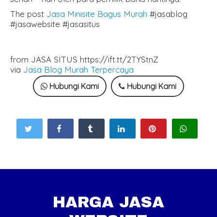
The post
Jasa Minisite Bagus Murah
#jasablog
#jasawebsite #jasasitus
from JASA SITUS https://ift.tt/2TYStnZ
via
Jasa Blog Murah Terpercaya
Hubungi Kami
Hubungi Kami
HARGA JASA