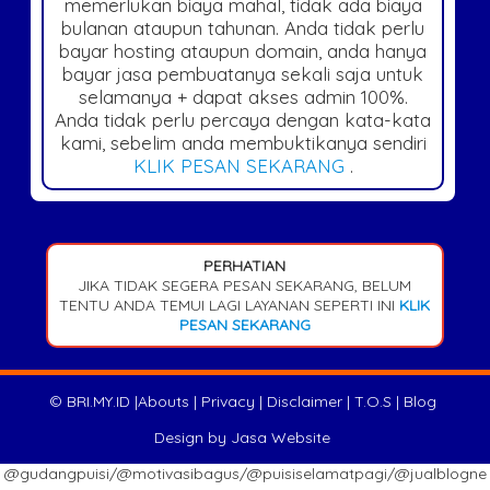
memerlukan biaya mahal, tidak ada biaya
bulanan ataupun tahunan. Anda tidak perlu
bayar hosting ataupun domain, anda hanya
bayar jasa pembuatanya sekali saja untuk
selamanya + dapat akses admin 100%.
Anda tidak perlu percaya dengan kata-kata
kami, sebelim anda membuktikanya sendiri
KLIK PESAN SEKARANG
.
PERHATIAN
JIKA TIDAK SEGERA PESAN SEKARANG, BELUM
TENTU ANDA TEMUI LAGI LAYANAN SEPERTI INI
KLIK
PESAN SEKARANG
©
BRI.MY.ID
|
Abouts
|
Privacy
|
Disclaimer
|
T.O.S
|
Blog
Design by
Jasa Website
@gudangpuisi/@motivasibagus/@puisiselamatpagi/@jualblogne