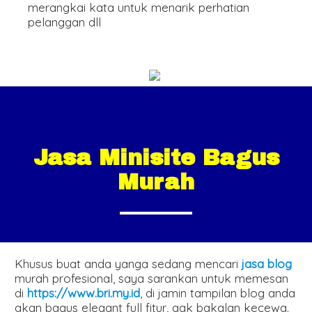
merangkai kata untuk menarik perhatian
pelanggan dll
Jasa Minisite Bagus
Murah
Khusus buat anda yanga sedang mencari
jasa blog
murah profesional, saya sarankan untuk memesan
di
https://www.bri.my.id
, di jamin tampilan blog anda
akan bagus elegant full fitur, gak bakalan kecewa.