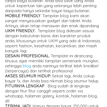
tanpa biaya bulanan. Anda bisa save uang Anda
untuk keperluan lain yang sekiranya lebih penting
daripada hanya sekedar bayar biaya bulanan.
MOBILE FRIENDLY
. Tampilan blog kami akan
sangat menyesuaikan gadget dan tablet Anda.
Artinya, akan tetap menawan dan enak dipandang.
UKM FRIENDLY.
Template blog didesain sesuai
dengan kebutuhan bisnis dan karakter produk
anda, khususnya untuk UKM yang ada di Indonesia,
seperti fashion, kesehatan, kecantikan, dan masih
banyak lagi.
DESAIN PROFESIONAL.
Template ini dirancang
khusus agar memiliki tampilan semenarik mungkin,
sehingga
blog
anda nantinya terlihat lebih kredibel
(terpercaya) dan terlihat profesional
AKSES SEUMUR HIDUP.
Sekali lagi, Anda cukup
bayar 1x, dan Anda bisa nikmati blog seumur hidup.
FITURNYA LENGKAP
. Blog sudah di lengkapi
dengan fitur fitur canggih seperti order via
whatsapp, halaman galery, kontak, halaman blog,
dll
TERIMA JADI.
Hanya dengan bayar 250.000 untuk