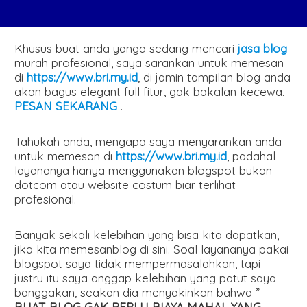
Khusus buat anda yanga sedang mencari
jasa blog
murah profesional, saya sarankan untuk memesan
di
https://www.bri.my.id
, di jamin tampilan blog anda
akan bagus elegant full fitur, gak bakalan kecewa.
PESAN SEKARANG
.
Tahukah anda, mengapa saya menyarankan anda
untuk memesan di
https://www.bri.my.id
, padahal
layananya hanya menggunakan blogspot bukan
dotcom atau website costum biar terlihat
profesional.
Banyak sekali kelebihan yang bisa kita dapatkan,
jika kita memesanblog di sini. Soal layananya pakai
blogspot saya tidak mempermasalahkan, tapi
justru itu saya anggap kelebihan yang patut saya
banggakan, seakan dia menyakinkan bahwa ”
BUAT BLOG GAK PERLU BIAYA MAHAL YANG