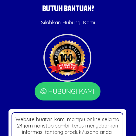
BUTUH BANTUAN?
Silahkan Hubungi Kami
HUBUNGI KAMI
Website buatan kami mampu online selama
24 jam nonstop sambil terus menyebarkan
informasi tentang produk/usaha anda.