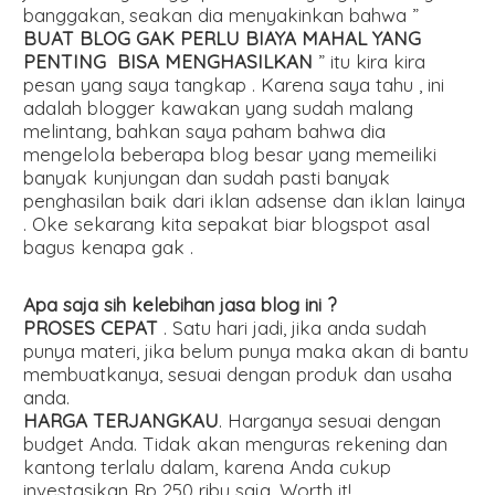
banggakan, seakan dia menyakinkan bahwa ”
BUAT BLOG GAK PERLU BIAYA MAHAL YANG
PENTING BISA MENGHASILKAN
” itu kira kira
pesan yang saya tangkap . Karena saya tahu , ini
adalah blogger kawakan yang sudah malang
melintang, bahkan saya paham bahwa dia
mengelola beberapa blog besar yang memeiliki
banyak kunjungan dan sudah pasti banyak
penghasilan baik dari iklan adsense dan iklan lainya
. Oke sekarang kita sepakat biar blogspot asal
bagus kenapa gak .
Apa saja sih kelebihan jasa blog ini ?
PROSES CEPAT
. Satu hari jadi, jika anda sudah
punya materi, jika belum punya maka akan di bantu
membuatkanya, sesuai dengan produk dan usaha
anda.
HARGA TERJANGKAU
. Harganya sesuai dengan
budget Anda. Tidak akan menguras rekening dan
kantong terlalu dalam, karena Anda cukup
investasikan Rp 250 ribu saja. Worth it!