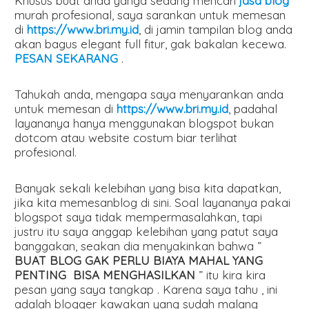
Khusus buat anda yanga sedang mencari
jasa blog
murah profesional, saya sarankan untuk memesan
di
https://www.bri.my.id
, di jamin tampilan blog anda
akan bagus elegant full fitur, gak bakalan kecewa.
PESAN SEKARANG
.
Tahukah anda, mengapa saya menyarankan anda
untuk memesan di
https://www.bri.my.id
, padahal
layananya hanya menggunakan blogspot bukan
dotcom atau website costum biar terlihat
profesional.
Banyak sekali kelebihan yang bisa kita dapatkan,
jika kita memesanblog di sini. Soal layananya pakai
blogspot saya tidak mempermasalahkan, tapi
justru itu saya anggap kelebihan yang patut saya
banggakan, seakan dia menyakinkan bahwa ”
BUAT BLOG GAK PERLU BIAYA MAHAL YANG
PENTING BISA MENGHASILKAN
” itu kira kira
pesan yang saya tangkap . Karena saya tahu , ini
adalah blogger kawakan yang sudah malang