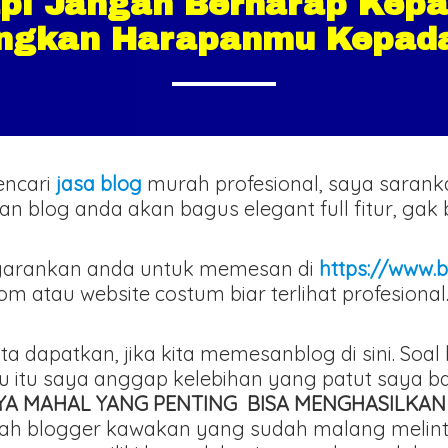
api Jangan Berharap Kep
ngkan Harapanmu Kepada
encari
jasa blog
murah profesional, saya saran
ilan blog anda akan bagus elegant full fitur, ga
arankan anda untuk memesan di
https://www.b
atau website costum biar terlihat profesional
ita dapatkan, jika kita memesanblog di sini. Soa
ru itu saya anggap kelebihan yang patut saya 
AYA MAHAL YANG PENTING BISA MENGHASILKAN
adalah blogger kawakan yang sudah malang mel