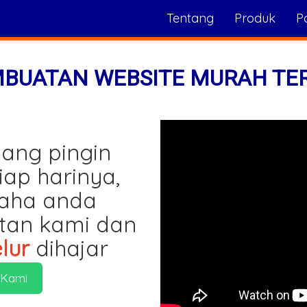
Tentang
Produk
Po
MBUATAN WEBSITE MURAH TE
ang pingin
iap harinya,
saha anda
tan kami dan
lur
dihajar
 Kami