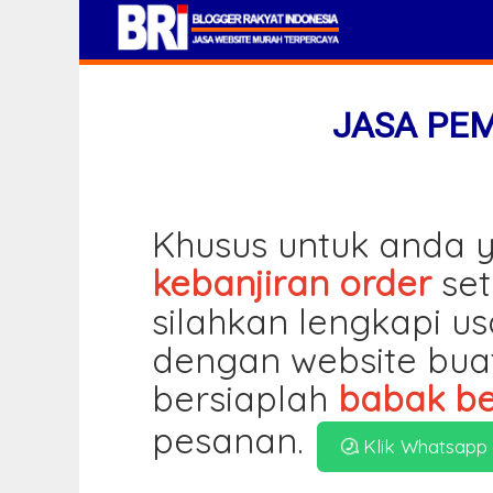
JASA PE
Khusus untuk anda y
kebanjiran order
set
silahkan lengkapi u
dengan website bua
bersiaplah
babak be
pesanan.
Klik Whatsapp