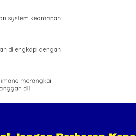
an system keamanan
ah dilengkapi dengan
gaimana merangkai
langgan dll