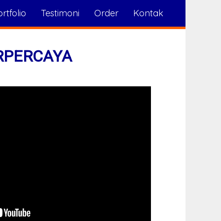
rtfolio
Testimoni
Order
Kontak
RPERCAYA