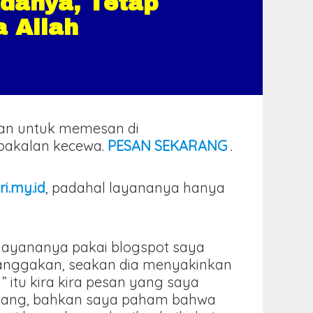
adanya, Tetap
 Allah
kan untuk memesan di
k bakalan kecewa.
PESAN SEKARANG
.
ri.my.id
, padahal layananya hanya
.
l layananya pakai blogspot saya
banggakan, seakan dia menyakinkan
” itu kira kira pesan yang saya
intang, bahkan saya paham bahwa