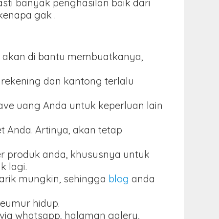
ti banyak penghasilan baik dari
 kenapa gak .
aka akan di bantu membuatkanya,
rekening dan kantong terlalu
save uang Anda untuk keperluan lain
 Anda. Artinya, akan tetap
er produk anda, khususnya untuk
 lagi.
narik mungkin, sehingga
blog
anda
seumur hidup.
r via whatsapp, halaman galery,