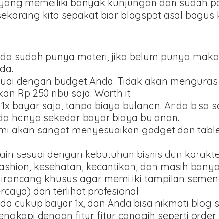
yang memeiliki banyak kunjungan dan sudah pas
 sekarang kita sepakat biar blogspot asal bagus
ka anda sudah punya materi, jika belum punya m
da.
suai dengan budget Anda. Tidak akan menguras 
n Rp 250 ribu saja. Worth it!
 1x bayar saja, tanpa biaya bulanan. Anda bisa 
ada hanya sekedar bayar biaya bulanan.
ami akan sangat menyesuaikan gadget dan tablet
ain sesuai dengan kebutuhan bisnis dan karakt
fashion, kesehatan, kecantikan, dan masih banyak
dirancang khusus agar memiliki tampilan seme
ercaya) dan terlihat profesional
Anda cukup bayar 1x, dan Anda bisa nikmati blog 
lengkapi dengan fitur fitur canggih seperti orde