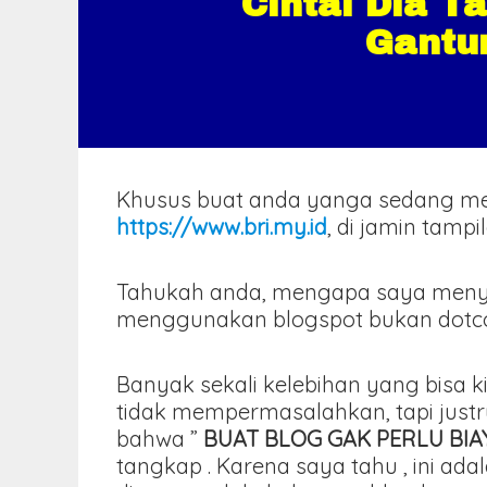
Cintai Dia T
Gantu
Khusus buat anda yanga sedang m
https://www.bri.my.id
, di jamin tamp
Tahukah anda, mengapa saya meny
menggunakan blogspot bukan dotcom 
Banyak sekali kelebihan yang bisa k
tidak mempermasalahkan, tapi just
bahwa ”
BUAT BLOG GAK PERLU BI
tangkap . Karena saya tahu , ini 