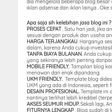
dia mengelola beberapa blog besar 
iklan adsense dan iklan lainya . Oke
Apa saja sih kelebihan jasa blog ini ?
PROSES CEPAT
. Satu hari jadi, ji
sesuai dengan produk dan usaha an
HARGA TERJANGKAU
. Harganya se
dalam, karena Anda cukup investasika
TANPA BIAYA BULANAN
. Anda cukup
yang sekiranya lebih penting darip
MOBILE FRIENDLY
. Tampilan blog k
menawan dan enak dipandang.
UKM FRIENDLY.
Template blog dides
UKM yang ada di Indonesia, seperti 
DESAIN PROFESIONAL.
Template ini 
nantinya terlihat lebih kredibel (terp
AKSES SEUMUR HIDUP.
Sekali lagi, 
FITURNYA LENGKAP
. Blog sudah di 