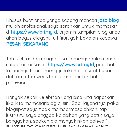
Khusus buat anda yanga sedang mencari
jasa blog
murah profesional, saya sarankan untuk memesan
di
https://www.bri.my.id
, di jamin tampilan blog anda
akan bagus elegant full fitur, gak bakalan kecewa.
PESAN SEKARANG
.
Tahukah anda, mengapa saya menyarankan anda
untuk memesan di
https://www.bri.my.id
, padahal
layananya hanya menggunakan blogspot bukan
dotcom atau website costum biar terlihat
profesional.
Banyak sekali kelebihan yang bisa kita dapatkan,
jika kita memesanblog di sini. Soal layananya pakai
blogspot saya tidak mempermasalahkan, tapi
justru itu saya anggap kelebihan yang patut saya
banggakan, seakan dia menyakinkan bahwa ”
BUAT BLOG GAK PERLU BIAYA MAHAL YANG