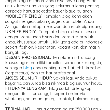
tanpa biaya bulanan. Anda bisa save uang Anda
untuk keperluan lain yang sekiranya lebih penting
daripada hanya sekedar bayar biaya bulanan.
MOBILE FRIENDLY
. Tampilan blog kami akan
sangat menyesuaikan gadget dan tablet Anda.
Artinya, akan tetap menawan dan enak dipandang.
UKM FRIENDLY.
Template blog didesain sesuai
dengan kebutuhan bisnis dan karakter produk
anda, khususnya untuk UKM yang ada di Indonesia,
seperti fashion, kesehatan, kecantikan, dan masih
banyak lagi.
DESAIN PROFESIONAL.
Template ini dirancang
khusus agar memiliki tampilan semenarik mungkin,
sehingga
blog
anda nantinya terlihat lebih kredibel
(terpercaya) dan terlihat profesional
AKSES SEUMUR HIDUP.
Sekali lagi, Anda cukup
bayar 1x, dan Anda bisa nikmati blog seumur hidup.
FITURNYA LENGKAP
. Blog sudah di lengkapi
dengan fitur fitur canggih seperti order via
whatsapp, halaman galery, kontak, halaman blog,
dll
TERIMA JADI.
Hanya dengan bayar 250.000 untuk