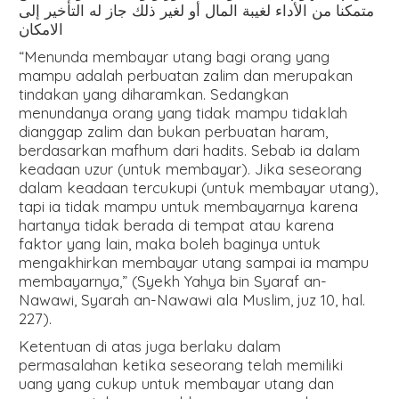
متمكنا من الأداء لغيبة المال أو لغير ذلك جاز له التأخير إلى
الامكان
“Menunda membayar utang bagi orang yang
mampu adalah perbuatan zalim dan merupakan
tindakan yang diharamkan. Sedangkan
menundanya orang yang tidak mampu tidaklah
dianggap zalim dan bukan perbuatan haram,
berdasarkan mafhum dari hadits. Sebab ia dalam
keadaan uzur (untuk membayar). Jika seseorang
dalam keadaan tercukupi (untuk membayar utang),
tapi ia tidak mampu untuk membayarnya karena
hartanya tidak berada di tempat atau karena
faktor yang lain, maka boleh baginya untuk
mengakhirkan membayar utang sampai ia mampu
membayarnya,” (Syekh Yahya bin Syaraf an-
Nawawi, Syarah an-Nawawi ala Muslim, juz 10, hal.
227).
Ketentuan di atas juga berlaku dalam
permasalahan ketika seseorang telah memiliki
uang yang cukup untuk membayar utang dan