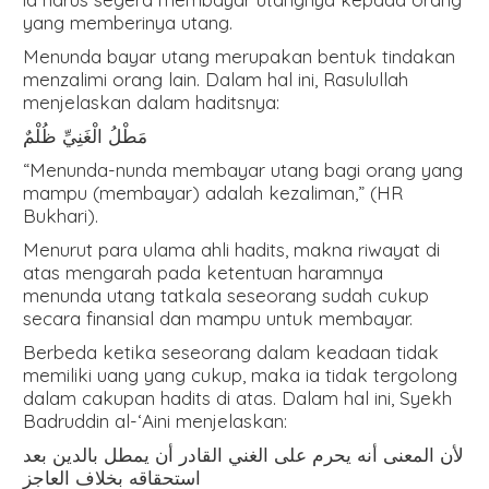
yang memberinya utang.
Menunda bayar utang merupakan bentuk tindakan
menzalimi orang lain. Dalam hal ini, Rasulullah
menjelaskan dalam haditsnya:
مَطْلُ الْغَنِيِّ ظُلْمٌ
“Menunda-nunda membayar utang bagi orang yang
mampu (membayar) adalah kezaliman,” (HR
Bukhari).
Menurut para ulama ahli hadits, makna riwayat di
atas mengarah pada ketentuan haramnya
menunda utang tatkala seseorang sudah cukup
secara finansial dan mampu untuk membayar.
Berbeda ketika seseorang dalam keadaan tidak
memiliki uang yang cukup, maka ia tidak tergolong
dalam cakupan hadits di atas. Dalam hal ini, Syekh
Badruddin al-‘Aini menjelaskan:
لأن المعنى أنه يحرم على الغني القادر أن يمطل بالدين بعد
استحقاقه بخلاف العاجز