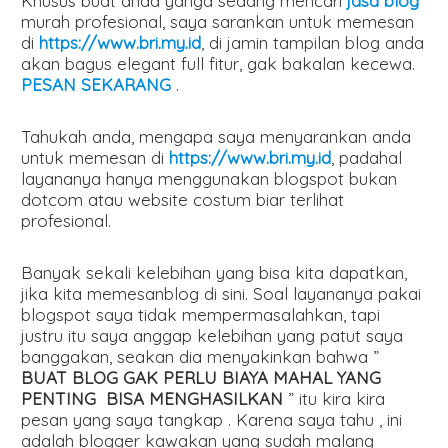
Khusus buat anda yanga sedang mencari
jasa blog
murah profesional, saya sarankan untuk memesan
di
https://www.bri.my.id
, di jamin tampilan blog anda
akan bagus elegant full fitur, gak bakalan kecewa.
PESAN SEKARANG
.
Tahukah anda, mengapa saya menyarankan anda
untuk memesan di
https://www.bri.my.id
, padahal
layananya hanya menggunakan blogspot bukan
dotcom atau website costum biar terlihat
profesional.
Banyak sekali kelebihan yang bisa kita dapatkan,
jika kita memesanblog di sini. Soal layananya pakai
blogspot saya tidak mempermasalahkan, tapi
justru itu saya anggap kelebihan yang patut saya
banggakan, seakan dia menyakinkan bahwa ”
BUAT BLOG GAK PERLU BIAYA MAHAL YANG
PENTING BISA MENGHASILKAN
” itu kira kira
pesan yang saya tangkap . Karena saya tahu , ini
adalah blogger kawakan yang sudah malang