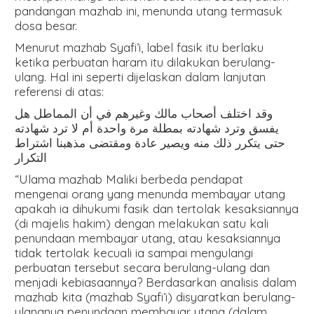
pandangan mazhab ini, menunda utang termasuk
dosa besar.
Menurut mazhab Syafi’i, label fasik itu berlaku
ketika perbuatan haram itu dilakukan berulang-
ulang. Hal ini seperti dijelaskan dalam lanjutan
referensi di atas:
وقد اختلف أصحاب مالك وغيرهم في أن المماطل هل
يفسق وترد شهادته بمطلة مرة واحدة أم لا ترد شهادته
حتى يتكرر ذلك منه ويصير عادة ومقتضى مذهبنا اشتراط
التكرار
“Ulama mazhab Maliki berbeda pendapat
mengenai orang yang menunda membayar utang
apakah ia dihukumi fasik dan tertolak kesaksiannya
(di majelis hakim) dengan melakukan satu kali
penundaan membayar utang, atau kesaksiannya
tidak tertolak kecuali ia sampai mengulangi
perbuatan tersebut secara berulang-ulang dan
menjadi kebiasaannya? Berdasarkan analisis dalam
mazhab kita (mazhab Syafi’i) disyaratkan berulang-
ulangnya penundaan membayar utang (dalam