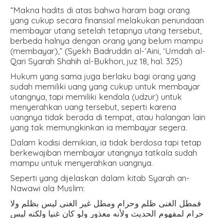
“Makna hadits di atas bahwa haram bagi orang
yang cukup secara finansial melakukan penundaan
membayar utang setelah tetapnya utang tersebut,
berbeda halnya dengan orang yang belum mampu
(membayar),” (Syekh Badruddin al-‘Aini, ‘Umdah al-
Qari Syarah Shahih al-Bukhori, juz 18, hal. 325)
Hukum yang sama juga berlaku bagi orang yang
sudah memiliki uang yang cukup untuk membayar
utangnya, tapi memiliki kendala (udzur) untuk
menyerahkan uang tersebut, seperti karena
uangnya tidak berada di tempat, atau halangan lain
yang tak memungkinkan ia membayar segera.
Dalam kodisi demikian, ia tidak berdosa tapi tetap
berkewajiban membayar utangnya tatkala sudah
mampu untuk menyerahkan uangnya.
Seperti yang dijelaskan dalam kitab Syarah an-
Nawawi ala Muslim:
فمطل الغنى ظلم وحرام ومطل غير الغنى ليس بظلم ولا
حرام لمفهوم الحديث ولأنه معذور ولو كان غنيا ولكنه ليس