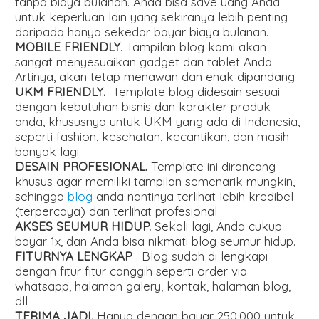
tanpa biaya bulanan. Anda bisa save uang Anda
untuk keperluan lain yang sekiranya lebih penting
daripada hanya sekedar bayar biaya bulanan.
MOBILE FRIENDLY
. Tampilan blog kami akan
sangat menyesuaikan gadget dan tablet Anda.
Artinya, akan tetap menawan dan enak dipandang.
UKM FRIENDLY.
Template blog didesain sesuai
dengan kebutuhan bisnis dan karakter produk
anda, khususnya untuk UKM yang ada di Indonesia,
seperti fashion, kesehatan, kecantikan, dan masih
banyak lagi.
DESAIN PROFESIONAL.
Template ini dirancang
khusus agar memiliki tampilan semenarik mungkin,
sehingga
blog
anda nantinya terlihat lebih kredibel
(terpercaya) dan terlihat profesional
AKSES SEUMUR HIDUP.
Sekali lagi, Anda cukup
bayar 1x, dan Anda bisa nikmati blog seumur hidup.
FITURNYA LENGKAP
. Blog sudah di lengkapi
dengan fitur fitur canggih seperti order via
whatsapp, halaman galery, kontak, halaman blog,
dll
TERIMA JADI.
Hanya dengan bayar 250.000 untuk