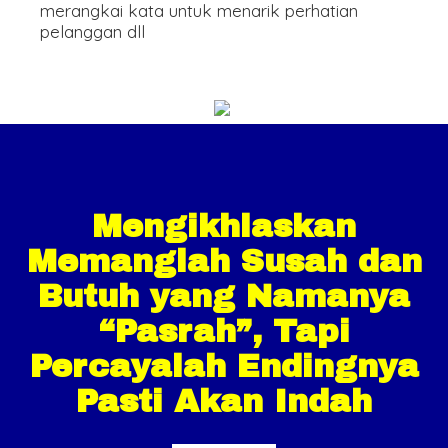
merangkai kata untuk menarik perhatian
pelanggan dll
Mengikhlaskan
Memanglah Susah dan
Butuh yang Namanya
“Pasrah”, Tapi
Percayalah Endingnya
Pasti Akan Indah