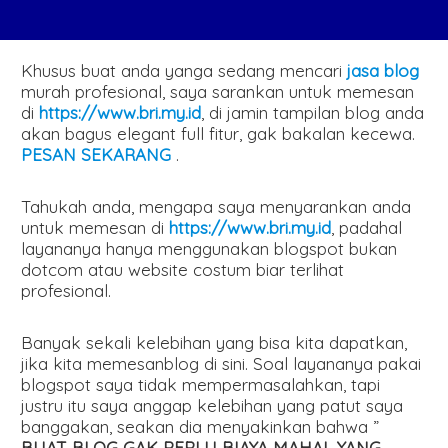
Khusus buat anda yanga sedang mencari
jasa blog
murah profesional, saya sarankan untuk memesan
di
https://www.bri.my.id
, di jamin tampilan blog anda
akan bagus elegant full fitur, gak bakalan kecewa.
PESAN SEKARANG
.
Tahukah anda, mengapa saya menyarankan anda
untuk memesan di
https://www.bri.my.id
, padahal
layananya hanya menggunakan blogspot bukan
dotcom atau website costum biar terlihat
profesional.
Banyak sekali kelebihan yang bisa kita dapatkan,
jika kita memesanblog di sini. Soal layananya pakai
blogspot saya tidak mempermasalahkan, tapi
justru itu saya anggap kelebihan yang patut saya
banggakan, seakan dia menyakinkan bahwa ”
BUAT BLOG GAK PERLU BIAYA MAHAL YANG