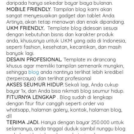
daripada hanya sekedar bayar biaya bulanan.
MOBILE FRIENDLY
. Tampilan blog kami akan
sangat menyesuaikan gadget dan tablet Anda.
Artinya, akan tetap menawan dan enak dipandang.
UKM FRIENDLY.
Template blog didesain sesuai
dengan kebutuhan bisnis dan karakter produk
anda, khususnya untuk UKM yang ada di Indonesia,
seperti fashion, kesehatan, kecantikan, dan masih
banyak lagi.
DESAIN PROFESIONAL.
Template ini dirancang
khusus agar memiliki tampilan semenarik mungkin,
sehingga
blog
anda nantinya terlihat lebih kredibel
(terpercaya) dan terlihat profesional
AKSES SEUMUR HIDUP.
Sekali lagi, Anda cukup
bayar 1x, dan Anda bisa nikmati blog seumur hidup.
FITURNYA LENGKAP
. Blog sudah di lengkapi
dengan fitur fitur canggih seperti order via
whatsapp, halaman galery, kontak, halaman blog,
dll
TERIMA JADI.
Hanya dengan bayar 250.000 untuk
selamanya, anda tinggal duduk sambil nunggu blog