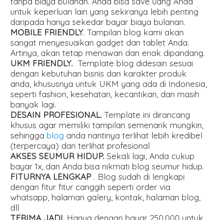
tanpa biaya bulanan. Anda bisa save uang Anda
untuk keperluan lain yang sekiranya lebih penting
daripada hanya sekedar bayar biaya bulanan.
MOBILE FRIENDLY
. Tampilan blog kami akan
sangat menyesuaikan gadget dan tablet Anda.
Artinya, akan tetap menawan dan enak dipandang.
UKM FRIENDLY.
Template blog didesain sesuai
dengan kebutuhan bisnis dan karakter produk
anda, khususnya untuk UKM yang ada di Indonesia,
seperti fashion, kesehatan, kecantikan, dan masih
banyak lagi.
DESAIN PROFESIONAL.
Template ini dirancang
khusus agar memiliki tampilan semenarik mungkin,
sehingga
blog
anda nantinya terlihat lebih kredibel
(terpercaya) dan terlihat profesional
AKSES SEUMUR HIDUP.
Sekali lagi, Anda cukup
bayar 1x, dan Anda bisa nikmati blog seumur hidup.
FITURNYA LENGKAP
. Blog sudah di lengkapi
dengan fitur fitur canggih seperti order via
whatsapp, halaman galery, kontak, halaman blog,
dll
TERIMA JADI.
Hanya dengan bayar 250.000 untuk