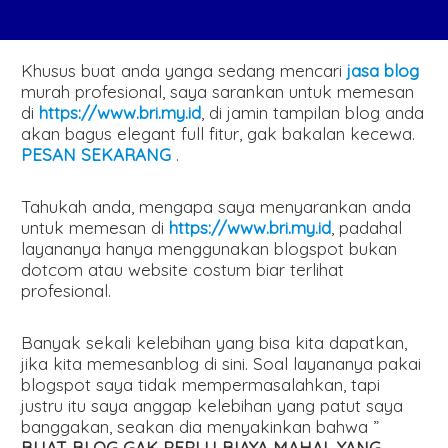
Khusus buat anda yanga sedang mencari
jasa blog
murah profesional, saya sarankan untuk memesan
di
https://www.bri.my.id
, di jamin tampilan blog anda
akan bagus elegant full fitur, gak bakalan kecewa.
PESAN SEKARANG
.
Tahukah anda, mengapa saya menyarankan anda
untuk memesan di
https://www.bri.my.id
, padahal
layananya hanya menggunakan blogspot bukan
dotcom atau website costum biar terlihat
profesional.
Banyak sekali kelebihan yang bisa kita dapatkan,
jika kita memesanblog di sini. Soal layananya pakai
blogspot saya tidak mempermasalahkan, tapi
justru itu saya anggap kelebihan yang patut saya
banggakan, seakan dia menyakinkan bahwa ”
BUAT BLOG GAK PERLU BIAYA MAHAL YANG