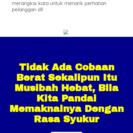
merangkai kata untuk menarik perhatian
pelanggan dll
Tidak Ada Cobaan
Berat Sekalipun Itu
Musibah Hebat, Bila
Kita Pandai
Memaknainya Dengan
Rasa Syukur