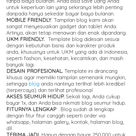
tanpa biaya bulanan. Anda bisa save uang Anda
untuk keperluan lain yang sekiranya lebih penting
daripada hanya sekedar bayar biaya bulanan.
MOBILE FRIENDLY
. Tampilan blog kami akan
sangat menyesuaikan gadget dan tablet Anda.
Artinya, akan tetap menawan dan enak dipandang.
UKM FRIENDLY.
Template blog didesain sesuai
dengan kebutuhan bisnis dan karakter produk
anda, khususnya untuk UKM yang ada di Indonesia,
seperti fashion, kesehatan, kecantikan, dan masih
banyak lagi.
DESAIN PROFESIONAL.
Template ini dirancang
khusus agar memiliki tampilan semenarik mungkin,
sehingga
blog
anda nantinya terlihat lebih kredibel
(terpercaya) dan terlihat profesional
AKSES SEUMUR HIDUP.
Sekali lagi, Anda cukup
bayar 1x, dan Anda bisa nikmati blog seumur hidup.
FITURNYA LENGKAP
. Blog sudah di lengkapi
dengan fitur fitur canggih seperti order via
whatsapp, halaman galery, kontak, halaman blog,
dll
TERIMA JADI.
Hanya dengan bayar 250.000 untuk