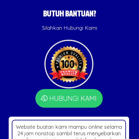
BUTUH BANTUAN?
Silahkan Hubungi Kami
HUBUNGI KAMI
Website buatan kami mampu online selama
24 jam nonstop sambil terus menyebarkan