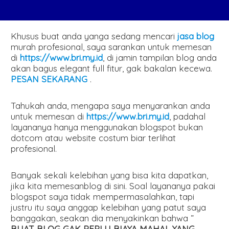
Khusus buat anda yanga sedang mencari
jasa blog
murah profesional, saya sarankan untuk memesan
di
https://www.bri.my.id
, di jamin tampilan blog anda
akan bagus elegant full fitur, gak bakalan kecewa.
PESAN SEKARANG
.
Tahukah anda, mengapa saya menyarankan anda
untuk memesan di
https://www.bri.my.id
, padahal
layananya hanya menggunakan blogspot bukan
dotcom atau website costum biar terlihat
profesional.
Banyak sekali kelebihan yang bisa kita dapatkan,
jika kita memesanblog di sini. Soal layananya pakai
blogspot saya tidak mempermasalahkan, tapi
justru itu saya anggap kelebihan yang patut saya
banggakan, seakan dia menyakinkan bahwa ”
BUAT BLOG GAK PERLU BIAYA MAHAL YANG