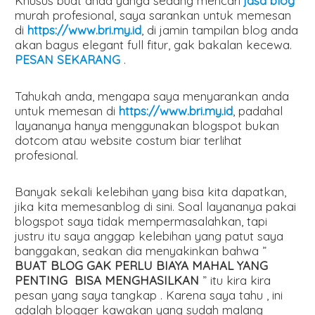
Khusus buat anda yanga sedang mencari
jasa blog
murah profesional, saya sarankan untuk memesan
di
https://www.bri.my.id
, di jamin tampilan blog anda
akan bagus elegant full fitur, gak bakalan kecewa.
PESAN SEKARANG
.
Tahukah anda, mengapa saya menyarankan anda
untuk memesan di
https://www.bri.my.id
, padahal
layananya hanya menggunakan blogspot bukan
dotcom atau website costum biar terlihat
profesional.
Banyak sekali kelebihan yang bisa kita dapatkan,
jika kita memesanblog di sini. Soal layananya pakai
blogspot saya tidak mempermasalahkan, tapi
justru itu saya anggap kelebihan yang patut saya
banggakan, seakan dia menyakinkan bahwa ”
BUAT BLOG GAK PERLU BIAYA MAHAL YANG
PENTING BISA MENGHASILKAN
” itu kira kira
pesan yang saya tangkap . Karena saya tahu , ini
adalah blogger kawakan yang sudah malang