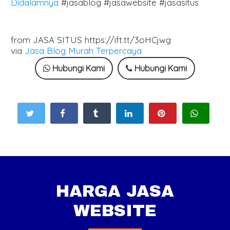
Didalamnya
#jasablog #jasawebsite #jasasitus
from JASA SITUS https://ift.tt/3oHCjwg
via
Jasa Blog Murah Terpercaya
Hubungi Kami
Hubungi Kami
HARGA JASA
WEBSITE