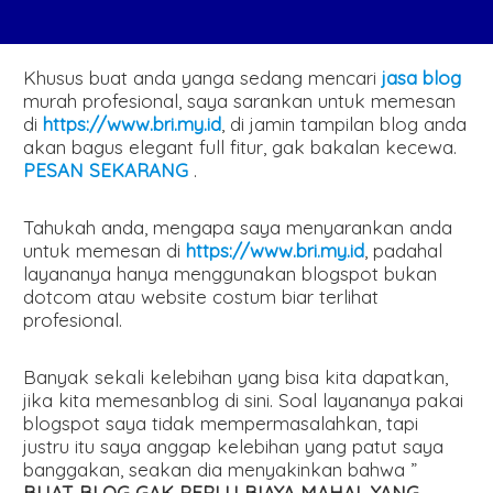
Khusus buat anda yanga sedang mencari
jasa blog
murah profesional, saya sarankan untuk memesan
di
https://www.bri.my.id
, di jamin tampilan blog anda
akan bagus elegant full fitur, gak bakalan kecewa.
PESAN SEKARANG
.
Tahukah anda, mengapa saya menyarankan anda
untuk memesan di
https://www.bri.my.id
, padahal
layananya hanya menggunakan blogspot bukan
dotcom atau website costum biar terlihat
profesional.
Banyak sekali kelebihan yang bisa kita dapatkan,
jika kita memesanblog di sini. Soal layananya pakai
blogspot saya tidak mempermasalahkan, tapi
justru itu saya anggap kelebihan yang patut saya
banggakan, seakan dia menyakinkan bahwa ”
BUAT BLOG GAK PERLU BIAYA MAHAL YANG