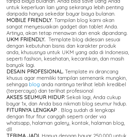
tanpa biaya bulanan. Anda bisa save uang Anda
untuk keperluan lain yang sekiranya lebih penting
daripada hanya sekedar bayar biaya bulanan.
MOBILE FRIENDLY
. Tampilan blog kami akan
sangat menyesuaikan gadget dan tablet Anda.
Artinya, akan tetap menawan dan enak dipandang.
UKM FRIENDLY.
Template blog didesain sesuai
dengan kebutuhan bisnis dan karakter produk
anda, khususnya untuk UKM yang ada di Indonesia,
seperti fashion, kesehatan, kecantikan, dan masih
banyak lagi.
DESAIN PROFESIONAL.
Template ini dirancang
khusus agar memiliki tampilan semenarik mungkin,
sehingga
blog
anda nantinya terlihat lebih kredibel
(terpercaya) dan terlihat profesional
AKSES SEUMUR HIDUP.
Sekali lagi, Anda cukup
bayar 1x, dan Anda bisa nikmati blog seumur hidup.
FITURNYA LENGKAP
. Blog sudah di lengkapi
dengan fitur fitur canggih seperti order via
whatsapp, halaman galery, kontak, halaman blog,
dll
TERIMA JADI.
Hanya dengan bayar 250.000 untuk