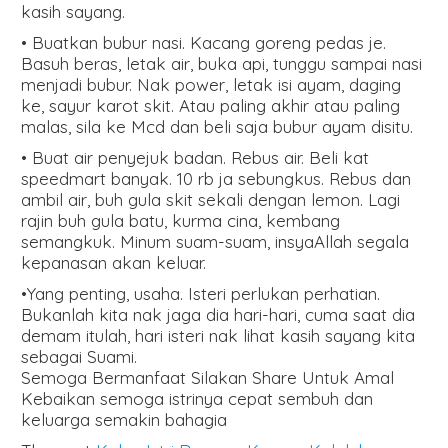
kasih sayang.
• Buatkan bubur nasi. Kacang goreng pedas je.
Basuh beras, letak air, buka api, tunggu sampai nasi
menjadi bubur. Nak power, letak isi ayam, daging
ke, sayur karot skit. Atau paling akhir atau paling
malas, sila ke Mcd dan beli saja bubur ayam disitu.
• Buat air penyejuk badan. Rebus air. Beli kat
speedmart banyak. 10 rb ja sebungkus. Rebus dan
ambil air, buh gula skit sekali dengan lemon. Lagi
rajin buh gula batu, kurma cina, kembang
semangkuk. Minum suam-suam, insyaAllah segala
kepanasan akan keluar.
•Yang penting, usaha. Isteri perlukan perhatian.
Bukanlah kita nak jaga dia hari-hari, cuma saat dia
demam itulah, hari isteri nak lihat kasih sayang kita
sebagai Suami.
Semoga Bermanfaat Silakan Share Untuk Amal
Kebaikan semoga istrinya cepat sembuh dan
keluarga semakin bahagia