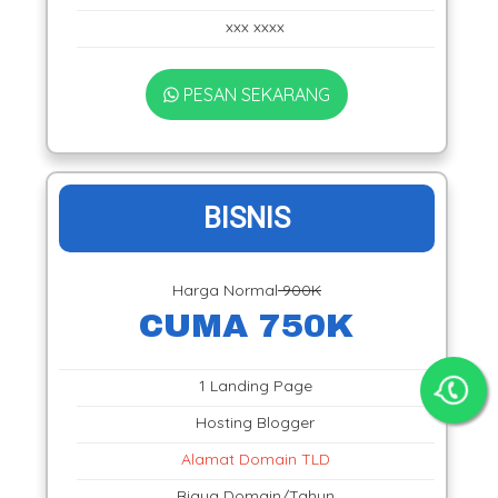
xxx xxxx
PESAN SEKARANG
BISNIS
Harga Normal
900K
CUMA 750K
1 Landing Page
Hosting Blogger
Alamat Domain TLD
Biaya Domain/Tahun