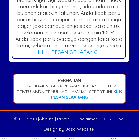
memerlukan biaya mahal, tidak ada biaya
bulanan ataupun tahunan. Anda tidak perlu
bayar hosting ataupun domain, anda hanya
bayar jasa pembuatanya sekali saja untuk
selamanya + dapat akses admin 100%.
Anda tidak perlu percaya dengan kata-kata
kami, sebelim anda membuktikanya sendiri
KLIK PESAN SEKARANG
.
PERHATIAN
JIKA TIDAK SEGERA PESAN SEKARANG, BELUM
TENTU ANDA TEMUI LAGI LAYANAN SEPERTI INI
KLIK
PESAN SEKARANG
©
BRI.MY.ID
|
Abouts
|
Privacy
|
Disclaimer
|
T.O.S
|
Blog
Design by
Jasa Website