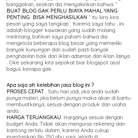
banggakan, seakan dia menyakinkan bahwa ”
BUAT BLOG GAK PERLU BIAYA MAHAL YANG
PENTING BISA MENGHASILKAN
” itu kira kira
pesan yang saya tangkap . Karena saya tahu , ini
adalah blogger kawakan yang sudah malang
melintang, bahkan saya paham bahwa dia
mengelola beberapa blog besar yang memeiliki
banyak kunjungan dan sudah pasti banyak
penghasilan baik dari iklan adsense dan iklan lainya
. Oke sekarang kita sepakat biar blogspot asal
bagus kenapa gak .
Apa saja sih kelebihan jasa blog ini ?
PROSES CEPAT
. Satu hari jadi, jika anda sudah
punya materi, jika belum punya maka akan di bantu
membuatkanya, sesuai dengan produk dan usaha
anda.
HARGA TERJANGKAU
. Harganya sesuai dengan
budget Anda. Tidak akan menguras rekening dan
kantong terlalu dalam, karena Anda cukup
investasikan Rp 250 ribu saja. Worth it!