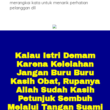
merangkai kata untuk menarik perhatian
pelanggan dll
Kalau Istri Demam
Karena Kelelahan
Jangan Buru Buru
Kasih Obat, Rupanya
Allah Sudah Kasih
Petunjuk Sembuh
Melalui Tangan Suami