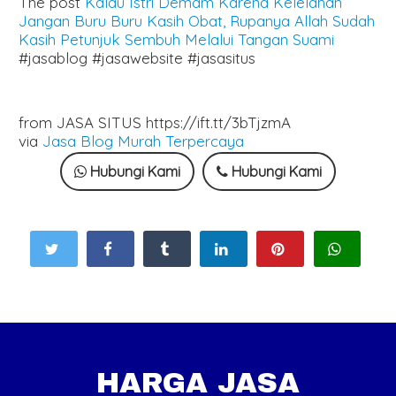
The post
Kalau Istri Demam Karena Kelelahan
Jangan Buru Buru Kasih Obat, Rupanya Allah Sudah
Kasih Petunjuk Sembuh Melalui Tangan Suami
#jasablog #jasawebsite #jasasitus
from JASA SITUS https://ift.tt/3bTjzmA
via
Jasa Blog Murah Terpercaya
Hubungi Kami
Hubungi Kami
HARGA JASA