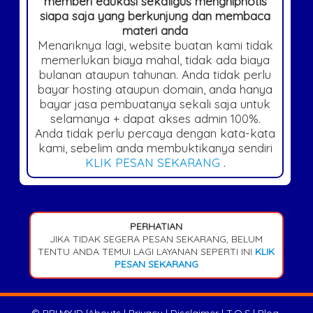
memberi edukasi sekaligus menghipnotis
siapa saja yang berkunjung dan membaca
materi anda
Menariknya lagi, website buatan kami tidak
memerlukan biaya mahal, tidak ada biaya
bulanan ataupun tahunan. Anda tidak perlu
bayar hosting ataupun domain, anda hanya
bayar jasa pembuatanya sekali saja untuk
selamanya + dapat akses admin 100%.
Anda tidak perlu percaya dengan kata-kata
kami, sebelim anda membuktikanya sendiri
KLIK PESAN SEKARANG
.
PERHATIAN
JIKA TIDAK SEGERA PESAN SEKARANG, BELUM
TENTU ANDA TEMUI LAGI LAYANAN SEPERTI INI
KLIK
PESAN SEKARANG
©
BRI.MY.ID
|
Abouts
|
Privacy
|
Disclaimer
|
T.O.S
|
Blog