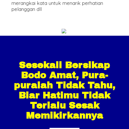
merangkai kata untuk menarik perhatian
pelanggan dll
Sesekali Bersikap
Bodo Amat, Pura-
puralah Tidak Tahu,
Biar Hatimu Tidak
Terlalu Sesak
Memikirkannya