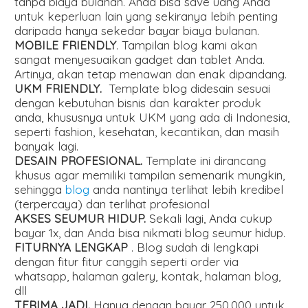
tanpa biaya bulanan. Anda bisa save uang Anda
untuk keperluan lain yang sekiranya lebih penting
daripada hanya sekedar bayar biaya bulanan.
MOBILE FRIENDLY
. Tampilan blog kami akan
sangat menyesuaikan gadget dan tablet Anda.
Artinya, akan tetap menawan dan enak dipandang.
UKM FRIENDLY.
Template blog didesain sesuai
dengan kebutuhan bisnis dan karakter produk
anda, khususnya untuk UKM yang ada di Indonesia,
seperti fashion, kesehatan, kecantikan, dan masih
banyak lagi.
DESAIN PROFESIONAL.
Template ini dirancang
khusus agar memiliki tampilan semenarik mungkin,
sehingga
blog
anda nantinya terlihat lebih kredibel
(terpercaya) dan terlihat profesional
AKSES SEUMUR HIDUP.
Sekali lagi, Anda cukup
bayar 1x, dan Anda bisa nikmati blog seumur hidup.
FITURNYA LENGKAP
. Blog sudah di lengkapi
dengan fitur fitur canggih seperti order via
whatsapp, halaman galery, kontak, halaman blog,
dll
TERIMA JADI.
Hanya dengan bayar 250.000 untuk