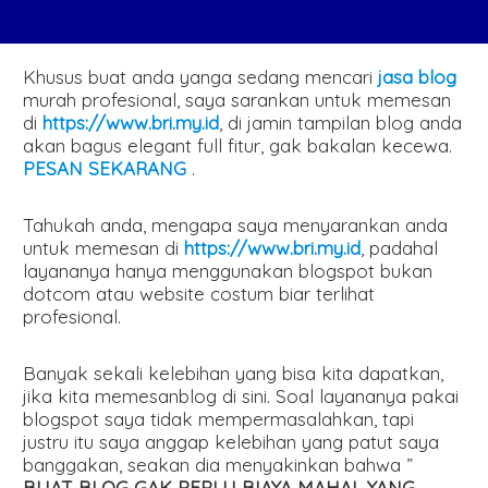
Khusus buat anda yanga sedang mencari
jasa blog
murah profesional, saya sarankan untuk memesan
di
https://www.bri.my.id
, di jamin tampilan blog anda
akan bagus elegant full fitur, gak bakalan kecewa.
PESAN SEKARANG
.
Tahukah anda, mengapa saya menyarankan anda
untuk memesan di
https://www.bri.my.id
, padahal
layananya hanya menggunakan blogspot bukan
dotcom atau website costum biar terlihat
profesional.
Banyak sekali kelebihan yang bisa kita dapatkan,
jika kita memesanblog di sini. Soal layananya pakai
blogspot saya tidak mempermasalahkan, tapi
justru itu saya anggap kelebihan yang patut saya
banggakan, seakan dia menyakinkan bahwa ”
BUAT BLOG GAK PERLU BIAYA MAHAL YANG