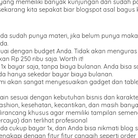
yang memeiliki banyak kunjungan dan sudah pas
 sekarang kita sepakat biar blogspot asal bagus
ka anda sudah punya materi, jika belum punya m
da.
suai dengan budget Anda. Tidak akan menguras 
n Rp 250 ribu saja. Worth it!
 1x bayar saja, tanpa biaya bulanan. Anda bisa 
ada hanya sekedar bayar biaya bulanan.
ami akan sangat menyesuaikan gadget dan tablet
ain sesuai dengan kebutuhan bisnis dan karakt
fashion, kesehatan, kecantikan, dan masih banyak
dirancang khusus agar memiliki tampilan seme
ercaya) dan terlihat profesional
Anda cukup bayar 1x, dan Anda bisa nikmati blog 
lengkapi dengan fitur fitur canggih seperti orde