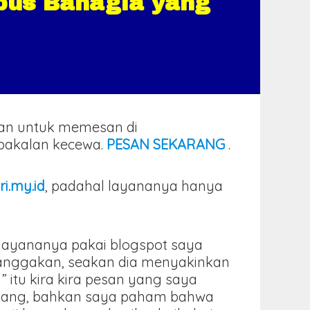
bus Bahagia yang
kan untuk memesan di
k bakalan kecewa.
PESAN SEKARANG
.
ri.my.id
, padahal layananya hanya
.
l layananya pakai blogspot saya
banggakan, seakan dia menyakinkan
” itu kira kira pesan yang saya
intang, bahkan saya paham bahwa