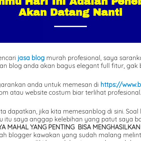
nmu Hari Ini Adalah Pene
Akan Datang Nanti
encari
jasa blog
murah profesional, saya saran
ilan blog anda akan bagus elegant full fitur, ga
arankan anda untuk memesan di
https://www.b
atau website costum biar terlihat profesional
ita dapatkan, jika kita memesanblog di sini. Soa
ru itu saya anggap kelebihan yang patut saya 
AYA MAHAL YANG PENTING BISA MENGHASILKAN
adalah blogger kawakan yang sudah malang mel