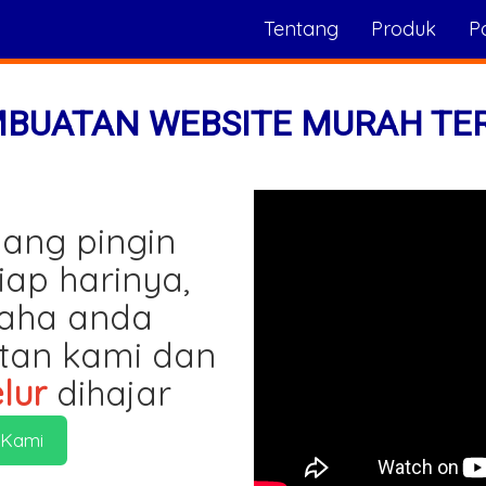
Tentang
Produk
Po
MBUATAN WEBSITE MURAH TE
ang pingin
iap harinya,
saha anda
tan kami dan
lur
dihajar
 Kami