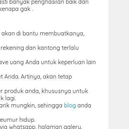
ti banyak penghasilan baik dari
 kenapa gak .
aka akan di bantu membuatkanya,
rekening dan kantong terlalu
save uang Anda untuk keperluan lain
 Anda. Artinya, akan tetap
er produk anda, khususnya untuk
 lagi.
narik mungkin, sehingga
blog
anda
seumur hidup.
r via whatsapp, halaman galery,