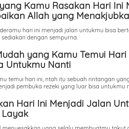
ang Kamu Rasakan Hari Ini M
aikan Allah yang Menakjubk
ramu hari ini menjadi jalan untukmu bisa be
h sediakan dengan sempurna.
udah yang Kamu Temui Hari 
sa Untukmu Nanti
u temui hari ini, ntah itu sebuah rintangan y
adi pembuka rezeki yang luar bisa untukmu n
an Hari Ini Menjadi Jalan U
 Layak
hal menyesakkan yang selalu membuatmu takut d