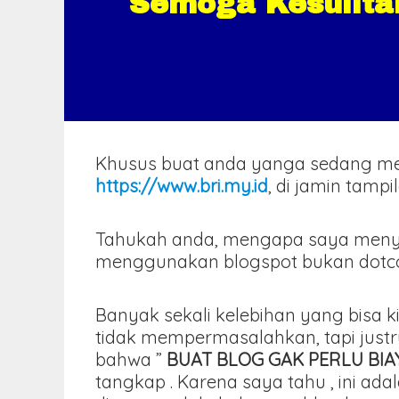
Semoga Kesulita
Khusus buat anda yanga sedang m
https://www.bri.my.id
, di jamin tamp
Tahukah anda, mengapa saya meny
menggunakan blogspot bukan dotcom 
Banyak sekali kelebihan yang bisa k
tidak mempermasalahkan, tapi just
bahwa ”
BUAT BLOG GAK PERLU BI
tangkap . Karena saya tahu , ini 