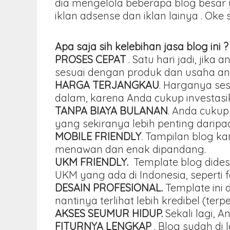
dia mengelola beberapa blog besar 
iklan adsense dan iklan lainya . Oke
Apa saja sih kelebihan jasa blog ini ?
PROSES CEPAT
. Satu hari jadi, ji
sesuai dengan produk dan usaha an
HARGA TERJANGKAU
. Harganya se
dalam, karena Anda cukup investasika
TANPA BIAYA BULANAN
. Anda cukup
yang sekiranya lebih penting darip
MOBILE FRIENDLY
. Tampilan blog k
menawan dan enak dipandang.
UKM FRIENDLY.
Template blog dides
UKM yang ada di Indonesia, seperti 
DESAIN PROFESIONAL.
Template ini 
nantinya terlihat lebih kredibel (terp
AKSES SEUMUR HIDUP.
Sekali lagi, 
FITURNYA LENGKAP
. Blog sudah di 