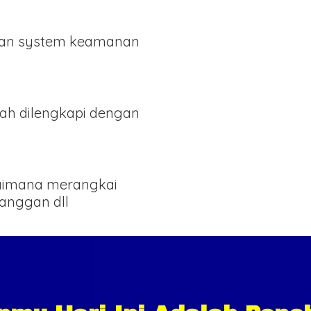
an system keamanan
ah dilengkapi dengan
gaimana merangkai
langgan dll