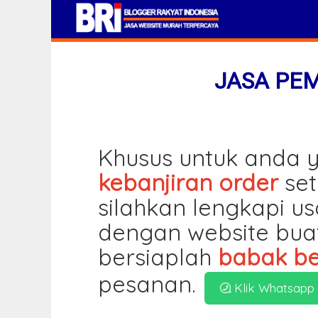
JASA PE
Khusus untuk anda y
kebanjiran order
set
silahkan lengkapi u
dengan website bua
bersiaplah
babak be
pesanan.
Klik Whatsapp