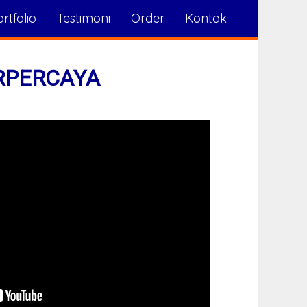
rtfolio
Testimoni
Order
Kontak
RPERCAYA