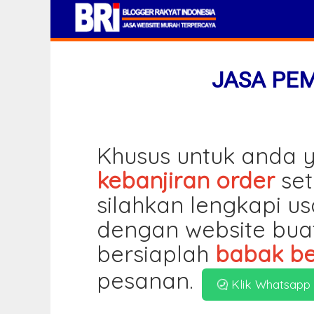
JASA PE
Khusus untuk anda y
kebanjiran order
set
silahkan lengkapi u
dengan website bua
bersiaplah
babak be
pesanan.
Klik Whatsapp