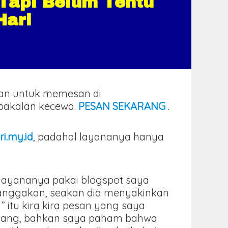
 Tapi Belum Tentu
Hari
kan untuk memesan di
k bakalan kecewa.
PESAN SEKARANG
.
ri.my.id
, padahal layananya hanya
.
l layananya pakai blogspot saya
banggakan, seakan dia menyakinkan
” itu kira kira pesan yang saya
intang, bahkan saya paham bahwa