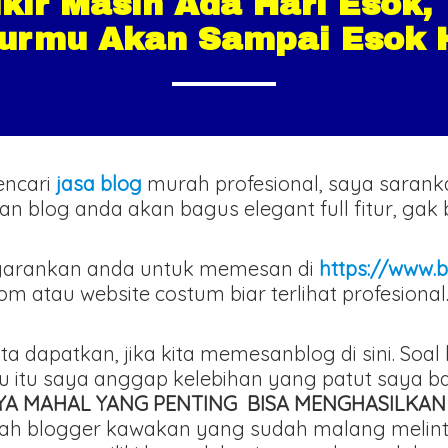
ir Masih Ada Hari Esok,
rmu Akan Sampai Esok 
encari
jasa blog
murah profesional, saya saran
ilan blog anda akan bagus elegant full fitur, ga
arankan anda untuk memesan di
https://www.b
atau website costum biar terlihat profesional
ita dapatkan, jika kita memesanblog di sini. Soa
ru itu saya anggap kelebihan yang patut saya 
AYA MAHAL YANG PENTING BISA MENGHASILKAN
adalah blogger kawakan yang sudah malang mel