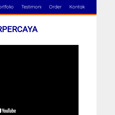
rtfolio
Testimoni
Order
Kontak
RPERCAYA