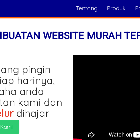
Tentang
Produk
Po
MBUATAN WEBSITE MURAH TE
ang pingin
iap harinya,
saha anda
tan kami dan
lur
dihajar
 Kami