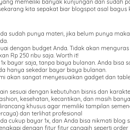
yang memeiliki banyak kunjungan dan sudah pas
 sekarang kita sepakat biar blogspot asal bagus
ka anda sudah punya materi, jika belum punya m
da.
suai dengan budget Anda. Tidak akan menguras 
n Rp 250 ribu saja. Worth it!
 1x bayar saja, tanpa biaya bulanan. Anda bisa 
ada hanya sekedar bayar biaya bulanan.
ami akan sangat menyesuaikan gadget dan tablet
ain sesuai dengan kebutuhan bisnis dan karakt
fashion, kesehatan, kecantikan, dan masih banyak
dirancang khusus agar memiliki tampilan seme
ercaya) dan terlihat profesional
Anda cukup bayar 1x, dan Anda bisa nikmati blog 
lengkapi dengan fitur fitur canggih seperti orde