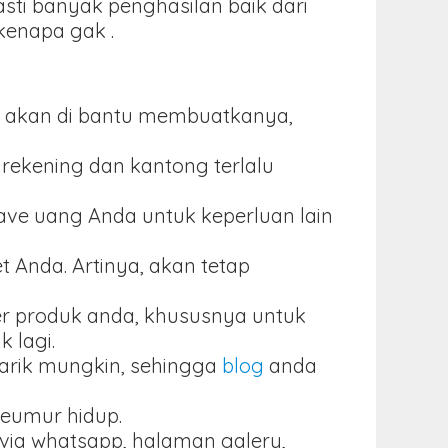
ti banyak penghasilan baik dari
 kenapa gak .
aka akan di bantu membuatkanya,
rekening dan kantong terlalu
save uang Anda untuk keperluan lain
 Anda. Artinya, akan tetap
er produk anda, khususnya untuk
 lagi.
narik mungkin, sehingga
blog
anda
seumur hidup.
r via whatsapp, halaman galery,