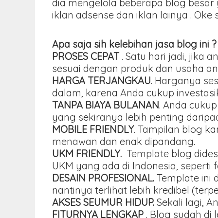
dia mengelola beberapa blog besar 
iklan adsense dan iklan lainya . Oke
Apa saja sih kelebihan jasa blog ini ?
PROSES CEPAT
. Satu hari jadi, ji
sesuai dengan produk dan usaha an
HARGA TERJANGKAU
. Harganya se
dalam, karena Anda cukup investasika
TANPA BIAYA BULANAN
. Anda cukup
yang sekiranya lebih penting darip
MOBILE FRIENDLY
. Tampilan blog k
menawan dan enak dipandang.
UKM FRIENDLY.
Template blog dides
UKM yang ada di Indonesia, seperti 
DESAIN PROFESIONAL.
Template ini 
nantinya terlihat lebih kredibel (terp
AKSES SEUMUR HIDUP.
Sekali lagi, 
FITURNYA LENGKAP
. Blog sudah di 