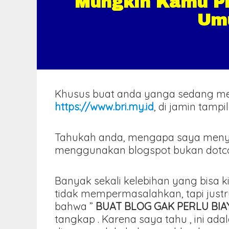
Mungkin Kamu Pik
Umu
Khusus buat anda yanga sedang m
https://www.bri.my.id
, di jamin tamp
Tahukah anda, mengapa saya meny
menggunakan blogspot bukan dotcom 
Banyak sekali kelebihan yang bisa k
tidak mempermasalahkan, tapi just
bahwa ”
BUAT BLOG GAK PERLU BI
tangkap . Karena saya tahu , ini 