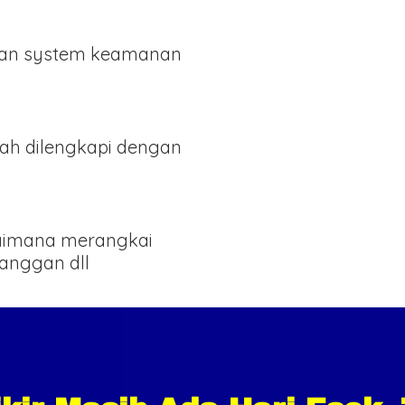
an system keamanan
ah dilengkapi dengan
gaimana merangkai
langgan dll