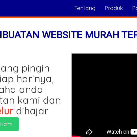
Tentang
Produk
Po
MBUATAN WEBSITE MURAH TE
ang pingin
iap harinya,
saha anda
tan kami dan
lur
dihajar
 Kami