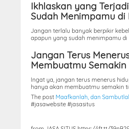
Ikhlaskan yang Terja
Sudah Menimpamu di 
Jangan terlalu banyak berpikir keb
apapun yang sudah menimpamu di m
Jangan Terus Meneru
Membuatmu Semakin T
Ingat ya, jangan terus menerus hi
hanya akan membuatmu semakin ti
The post
Maafkanlah, dan Sambutla
#jasawebsite #jasasitus
from JASA SITUS https://ift.tt/39nB29