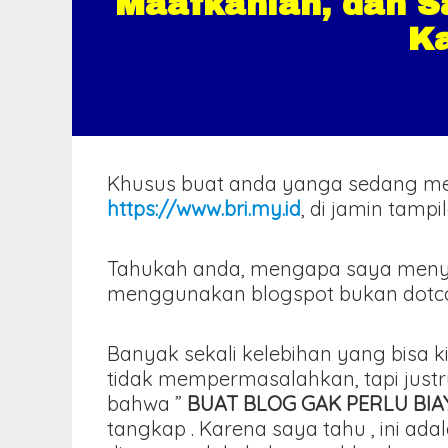
Maafkanlah, dan S
K
Khusus buat anda yanga sedang m
https://www.bri.my.id
, di jamin tamp
Tahukah anda, mengapa saya meny
menggunakan blogspot bukan dotcom 
Banyak sekali kelebihan yang bisa k
tidak mempermasalahkan, tapi just
bahwa ”
BUAT BLOG GAK PERLU BI
tangkap . Karena saya tahu , ini 