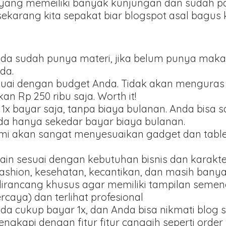
yang memeiliki banyak kunjungan dan sudah pas
 sekarang kita sepakat biar blogspot asal bagus
ka anda sudah punya materi, jika belum punya m
da.
suai dengan budget Anda. Tidak akan menguras 
n Rp 250 ribu saja. Worth it!
 1x bayar saja, tanpa biaya bulanan. Anda bisa 
ada hanya sekedar bayar biaya bulanan.
ami akan sangat menyesuaikan gadget dan tablet
ain sesuai dengan kebutuhan bisnis dan karakt
fashion, kesehatan, kecantikan, dan masih banyak
dirancang khusus agar memiliki tampilan seme
ercaya) dan terlihat profesional
Anda cukup bayar 1x, dan Anda bisa nikmati blog 
lengkapi dengan fitur fitur canggih seperti orde