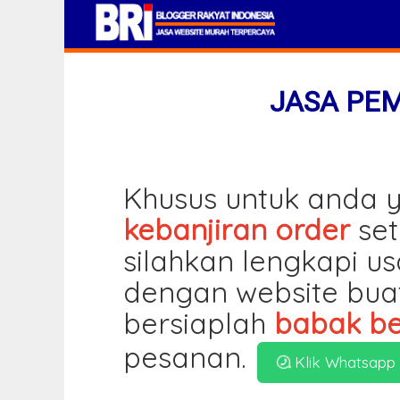
JASA PE
Khusus untuk anda y
kebanjiran order
set
silahkan lengkapi u
dengan website bua
bersiaplah
babak be
pesanan.
Klik Whatsapp