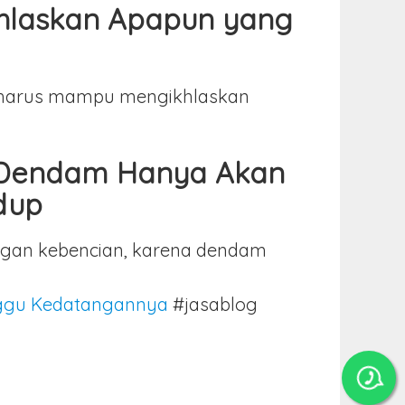
khlaskan Apapun yang
mu harus mampu mengikhlaskan
 Dendam Hanya Akan
dup
ngan kebencian, karena dendam
nggu Kedatangannya
#jasablog