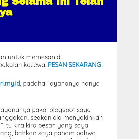
g Selama Ini Telah
ya
kan untuk memesan di
k bakalan kecewa.
PESAN SEKARANG
.
ri.my.id
, padahal layananya hanya
.
l layananya pakai blogspot saya
banggakan, seakan dia menyakinkan
” itu kira kira pesan yang saya
intang, bahkan saya paham bahwa