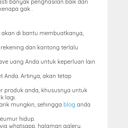
ti banyak penghasilan baik dari
 kenapa gak .
aka akan di bantu membuatkanya,
rekening dan kantong terlalu
save uang Anda untuk keperluan lain
 Anda. Artinya, akan tetap
er produk anda, khususnya untuk
 lagi.
narik mungkin, sehingga
blog
anda
seumur hidup.
r via whatsapp, halaman galery,