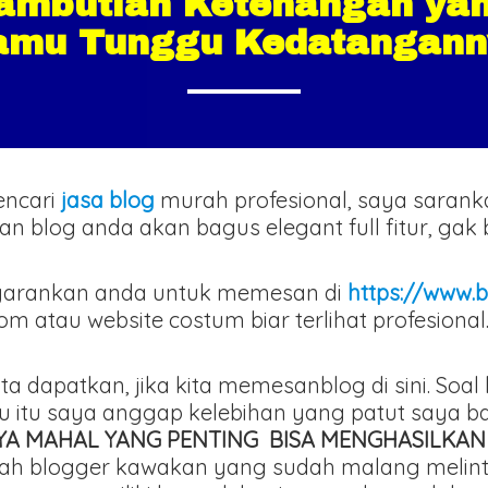
ambutlah Ketenangan yan
amu Tunggu Kedatangann
encari
jasa blog
murah profesional, saya saran
ilan blog anda akan bagus elegant full fitur, ga
arankan anda untuk memesan di
https://www.b
atau website costum biar terlihat profesional
ita dapatkan, jika kita memesanblog di sini. Soa
ru itu saya anggap kelebihan yang patut saya 
AYA MAHAL YANG PENTING BISA MENGHASILKAN
adalah blogger kawakan yang sudah malang mel