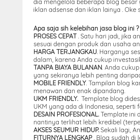
dia mengelola beberapa blog besar 
iklan adsense dan iklan lainya . Oke
Apa saja sih kelebihan jasa blog ini ?
PROSES CEPAT
. Satu hari jadi, ji
sesuai dengan produk dan usaha an
HARGA TERJANGKAU
. Harganya se
dalam, karena Anda cukup investasika
TANPA BIAYA BULANAN
. Anda cukup
yang sekiranya lebih penting darip
MOBILE FRIENDLY
. Tampilan blog k
menawan dan enak dipandang.
UKM FRIENDLY.
Template blog dides
UKM yang ada di Indonesia, seperti 
DESAIN PROFESIONAL.
Template ini 
nantinya terlihat lebih kredibel (terp
AKSES SEUMUR HIDUP.
Sekali lagi, 
FITURNYA LENGKAP
. Blog sudah di 