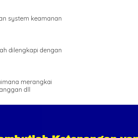
an system keamanan
ah dilengkapi dengan
gaimana merangkai
langgan dll