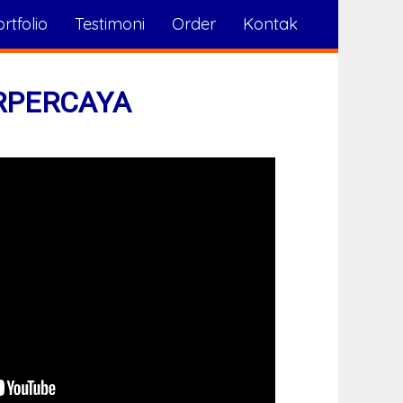
rtfolio
Testimoni
Order
Kontak
RPERCAYA