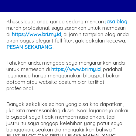
Khusus buat anda yanga sedang mencari
jasa blog
murah profesional, saya sarankan untuk memesan
di
https://www.bri.my.id
, di jamin tampilan blog anda
akan bagus elegant full fitur, gak bakalan kecewa.
PESAN SEKARANG
.
Tahukah anda, mengapa saya menyarankan anda
untuk memesan di
https://www.bri.my.id
, padahal
layananya hanya menggunakan blogspot bukan
dotcom atau website costum biar terlihat
profesional.
Banyak sekali kelebihan yang bisa kita dapatkan,
jika kita memesanblog di sini. Soal layananya pakai
blogspot saya tidak mempermasalahkan, tapi
justru itu saya anggap kelebihan yang patut saya
banggakan, seakan dia menyakinkan bahwa ”
BUAT BLOG GAK PERLU BIAYA MAHAL YANG