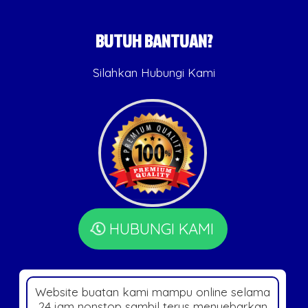
BUTUH BANTUAN?
Silahkan Hubungi Kami
HUBUNGI KAMI
Website buatan kami mampu online selama
24 jam nonstop sambil terus menyebarkan