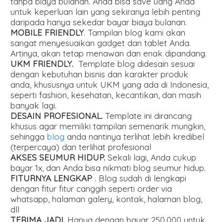
tanpa biaya bulanan. Anda bisa save uang Anda
untuk keperluan lain yang sekiranya lebih penting
daripada hanya sekedar bayar biaya bulanan.
MOBILE FRIENDLY
. Tampilan blog kami akan
sangat menyesuaikan gadget dan tablet Anda.
Artinya, akan tetap menawan dan enak dipandang.
UKM FRIENDLY.
Template blog didesain sesuai
dengan kebutuhan bisnis dan karakter produk
anda, khususnya untuk UKM yang ada di Indonesia,
seperti fashion, kesehatan, kecantikan, dan masih
banyak lagi.
DESAIN PROFESIONAL.
Template ini dirancang
khusus agar memiliki tampilan semenarik mungkin,
sehingga
blog
anda nantinya terlihat lebih kredibel
(terpercaya) dan terlihat profesional
AKSES SEUMUR HIDUP.
Sekali lagi, Anda cukup
bayar 1x, dan Anda bisa nikmati blog seumur hidup.
FITURNYA LENGKAP
. Blog sudah di lengkapi
dengan fitur fitur canggih seperti order via
whatsapp, halaman galery, kontak, halaman blog,
dll
TERIMA JADI.
Hanya dengan bayar 250.000 untuk