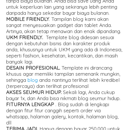
tanpa biaya bulanan. Anda bisa save uang Anda
untuk keperluan lain yang sekiranya lebih penting
daripada hanya sekedar bayar biaya bulanan.
MOBILE FRIENDLY
. Tampilan blog kami akan
sangat menyesuaikan gadget dan tablet Anda.
Artinya, akan tetap menawan dan enak dipandang.
UKM FRIENDLY.
Template blog didesain sesuai
dengan kebutuhan bisnis dan karakter produk
anda, khususnya untuk UKM yang ada di Indonesia,
seperti fashion, kesehatan, kecantikan, dan masih
banyak lagi.
DESAIN PROFESIONAL.
Template ini dirancang
khusus agar memiliki tampilan semenarik mungkin,
sehingga
blog
anda nantinya terlihat lebih kredibel
(terpercaya) dan terlihat profesional
AKSES SEUMUR HIDUP.
Sekali lagi, Anda cukup
bayar 1x, dan Anda bisa nikmati blog seumur hidup.
FITURNYA LENGKAP
. Blog sudah di lengkapi
dengan fitur fitur canggih seperti order via
whatsapp, halaman galery, kontak, halaman blog,
dll
TERIMA JADI.
Hanya dengan bayar 250.000 untuk