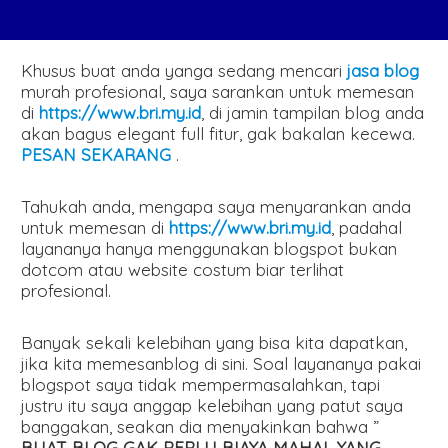
Khusus buat anda yanga sedang mencari
jasa blog
murah profesional, saya sarankan untuk memesan
di
https://www.bri.my.id
, di jamin tampilan blog anda
akan bagus elegant full fitur, gak bakalan kecewa.
PESAN SEKARANG
.
Tahukah anda, mengapa saya menyarankan anda
untuk memesan di
https://www.bri.my.id
, padahal
layananya hanya menggunakan blogspot bukan
dotcom atau website costum biar terlihat
profesional.
Banyak sekali kelebihan yang bisa kita dapatkan,
jika kita memesanblog di sini. Soal layananya pakai
blogspot saya tidak mempermasalahkan, tapi
justru itu saya anggap kelebihan yang patut saya
banggakan, seakan dia menyakinkan bahwa ”
BUAT BLOG GAK PERLU BIAYA MAHAL YANG