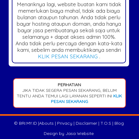
Menariknya lagi, website buatan kami tidak
memerlukan biaya mahal, tidak ada biaya
bulanan ataupun tahunan. Anda tidak perlu
bayar hosting ataupun domain, anda hanya
bayar jasa pembuatanya sekali saja untuk
selamanya + dapat akses admin 100%.
Anda tidak perlu percaya dengan kata-kata
kami, sebelim anda membuktikanya sendiri
KLIK PESAN SEKARANG
.
PERHATIAN
JIKA TIDAK SEGERA PESAN SEKARANG, BELUM
TENTU ANDA TEMUI LAGI LAYANAN SEPERTI INI
KLIK
PESAN SEKARANG
©
BRI.MY.ID
|
Abouts
|
Privacy
|
Disclaimer
|
T.O.S
|
Blog
Design by
Jasa Website