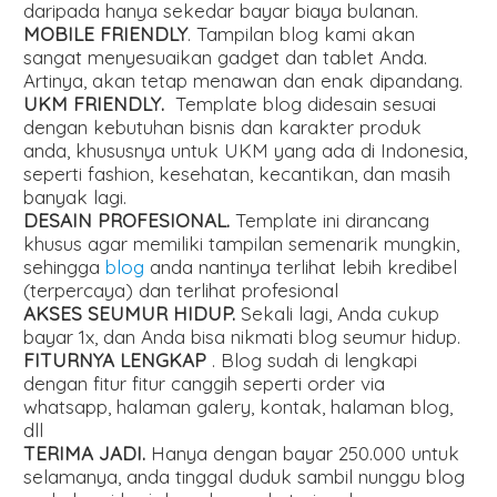
daripada hanya sekedar bayar biaya bulanan.
MOBILE FRIENDLY
. Tampilan blog kami akan
sangat menyesuaikan gadget dan tablet Anda.
Artinya, akan tetap menawan dan enak dipandang.
UKM FRIENDLY.
Template blog didesain sesuai
dengan kebutuhan bisnis dan karakter produk
anda, khususnya untuk UKM yang ada di Indonesia,
seperti fashion, kesehatan, kecantikan, dan masih
banyak lagi.
DESAIN PROFESIONAL.
Template ini dirancang
khusus agar memiliki tampilan semenarik mungkin,
sehingga
blog
anda nantinya terlihat lebih kredibel
(terpercaya) dan terlihat profesional
AKSES SEUMUR HIDUP.
Sekali lagi, Anda cukup
bayar 1x, dan Anda bisa nikmati blog seumur hidup.
FITURNYA LENGKAP
. Blog sudah di lengkapi
dengan fitur fitur canggih seperti order via
whatsapp, halaman galery, kontak, halaman blog,
dll
TERIMA JADI.
Hanya dengan bayar 250.000 untuk
selamanya, anda tinggal duduk sambil nunggu blog