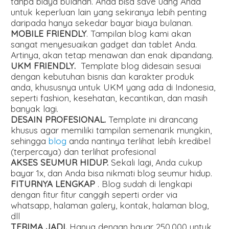
tanpa biaya bulanan. Anda bisa save uang Anda
untuk keperluan lain yang sekiranya lebih penting
daripada hanya sekedar bayar biaya bulanan.
MOBILE FRIENDLY
. Tampilan blog kami akan
sangat menyesuaikan gadget dan tablet Anda.
Artinya, akan tetap menawan dan enak dipandang.
UKM FRIENDLY.
Template blog didesain sesuai
dengan kebutuhan bisnis dan karakter produk
anda, khususnya untuk UKM yang ada di Indonesia,
seperti fashion, kesehatan, kecantikan, dan masih
banyak lagi.
DESAIN PROFESIONAL.
Template ini dirancang
khusus agar memiliki tampilan semenarik mungkin,
sehingga
blog
anda nantinya terlihat lebih kredibel
(terpercaya) dan terlihat profesional
AKSES SEUMUR HIDUP.
Sekali lagi, Anda cukup
bayar 1x, dan Anda bisa nikmati blog seumur hidup.
FITURNYA LENGKAP
. Blog sudah di lengkapi
dengan fitur fitur canggih seperti order via
whatsapp, halaman galery, kontak, halaman blog,
dll
TERIMA JADI.
Hanya dengan bayar 250.000 untuk