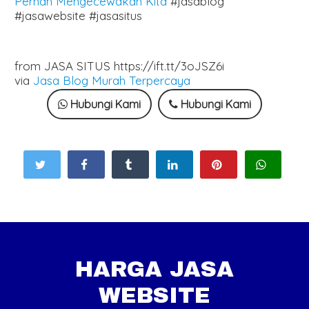
Pernah Mengecewakan Kita
#jasablog
#jasawebsite #jasasitus
from JASA SITUS https://ift.tt/3oJSZ6i
via
Jasa Blog Murah Terpercaya
Hubungi Kami
Hubungi Kami
HARGA JASA
WEBSITE