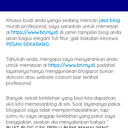
Khusus buat anda yanga sedang mencari
jasa blog
murah profesional, saya sarankan untuk memesan
di
https://www.bri.my.id
, di jamin tampilan blog anda
akan bagus elegant full fitur, gak bakalan kecewa.
PESAN SEKARANG
.
Tahukah anda, mengapa saya menyarankan anda
untuk memesan di
https://www.bri.my.id
, padahal
layananya hanya menggunakan blogspot bukan
dotcom atau website costum biar terlihat
profesional.
Banyak sekali kelebihan yang bisa kita dapatkan,
jika kita memesanblog di sini. Soal layananya pakai
blogspot saya tidak mempermasalahkan, tapi
justru itu saya anggap kelebihan yang patut saya
banggakan, seakan dia menyakinkan bahwa ”
BUAT BLOG GAK PERLU BIAYA MAHAL YANG