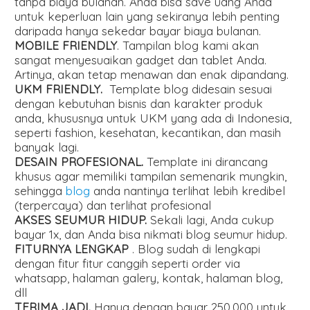
tanpa biaya bulanan. Anda bisa save uang Anda
untuk keperluan lain yang sekiranya lebih penting
daripada hanya sekedar bayar biaya bulanan.
MOBILE FRIENDLY
. Tampilan blog kami akan
sangat menyesuaikan gadget dan tablet Anda.
Artinya, akan tetap menawan dan enak dipandang.
UKM FRIENDLY.
Template blog didesain sesuai
dengan kebutuhan bisnis dan karakter produk
anda, khususnya untuk UKM yang ada di Indonesia,
seperti fashion, kesehatan, kecantikan, dan masih
banyak lagi.
DESAIN PROFESIONAL.
Template ini dirancang
khusus agar memiliki tampilan semenarik mungkin,
sehingga
blog
anda nantinya terlihat lebih kredibel
(terpercaya) dan terlihat profesional
AKSES SEUMUR HIDUP.
Sekali lagi, Anda cukup
bayar 1x, dan Anda bisa nikmati blog seumur hidup.
FITURNYA LENGKAP
. Blog sudah di lengkapi
dengan fitur fitur canggih seperti order via
whatsapp, halaman galery, kontak, halaman blog,
dll
TERIMA JADI.
Hanya dengan bayar 250.000 untuk