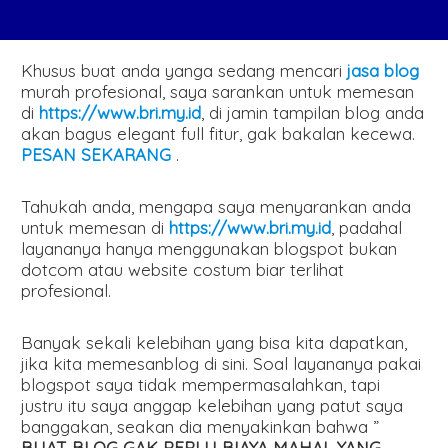
Khusus buat anda yanga sedang mencari
jasa blog
murah profesional, saya sarankan untuk memesan
di
https://www.bri.my.id
, di jamin tampilan blog anda
akan bagus elegant full fitur, gak bakalan kecewa.
PESAN SEKARANG
.
Tahukah anda, mengapa saya menyarankan anda
untuk memesan di
https://www.bri.my.id
, padahal
layananya hanya menggunakan blogspot bukan
dotcom atau website costum biar terlihat
profesional.
Banyak sekali kelebihan yang bisa kita dapatkan,
jika kita memesanblog di sini. Soal layananya pakai
blogspot saya tidak mempermasalahkan, tapi
justru itu saya anggap kelebihan yang patut saya
banggakan, seakan dia menyakinkan bahwa ”
BUAT BLOG GAK PERLU BIAYA MAHAL YANG