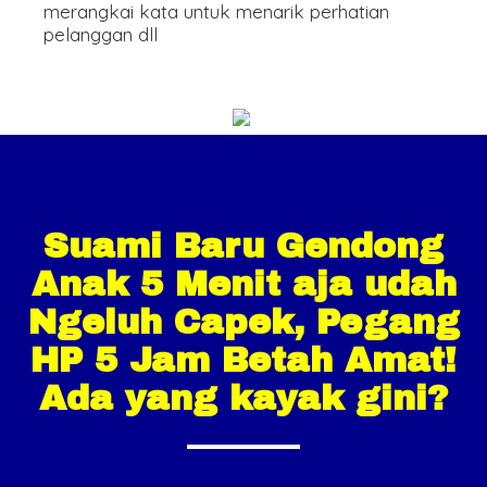
merangkai kata untuk menarik perhatian
pelanggan dll
Suami Baru Gendong
Anak 5 Menit aja udah
Ngeluh Capek, Pegang
HP 5 Jam Betah Amat!
Ada yang kayak gini?