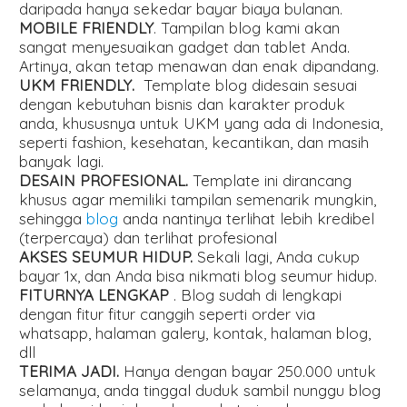
daripada hanya sekedar bayar biaya bulanan.
MOBILE FRIENDLY
. Tampilan blog kami akan
sangat menyesuaikan gadget dan tablet Anda.
Artinya, akan tetap menawan dan enak dipandang.
UKM FRIENDLY.
Template blog didesain sesuai
dengan kebutuhan bisnis dan karakter produk
anda, khususnya untuk UKM yang ada di Indonesia,
seperti fashion, kesehatan, kecantikan, dan masih
banyak lagi.
DESAIN PROFESIONAL.
Template ini dirancang
khusus agar memiliki tampilan semenarik mungkin,
sehingga
blog
anda nantinya terlihat lebih kredibel
(terpercaya) dan terlihat profesional
AKSES SEUMUR HIDUP.
Sekali lagi, Anda cukup
bayar 1x, dan Anda bisa nikmati blog seumur hidup.
FITURNYA LENGKAP
. Blog sudah di lengkapi
dengan fitur fitur canggih seperti order via
whatsapp, halaman galery, kontak, halaman blog,
dll
TERIMA JADI.
Hanya dengan bayar 250.000 untuk
selamanya, anda tinggal duduk sambil nunggu blog