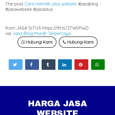
The post
Cara memilih jasa website
#jasablog
#jasawebsite #jasasitus
from JASA SITUS https://ift.tt/2TW0PwD
via
Jasa Blog Murah Terpercaya
Hubungi Kami
Hubungi Kami
HARGA JASA
WEBSITE