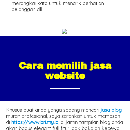
merangkai kata untuk menarik perhatian
pelanggan dll
Cara memilih jasa
website
Khusus buat anda yanga sedang mencari
jasa blog
murah profesional, saya sarankan untuk memesan
di
https://www.bri.my.id
, di jamin tampilan blog anda
akan bagus elegant full fitur, gak bakalan kecewa.