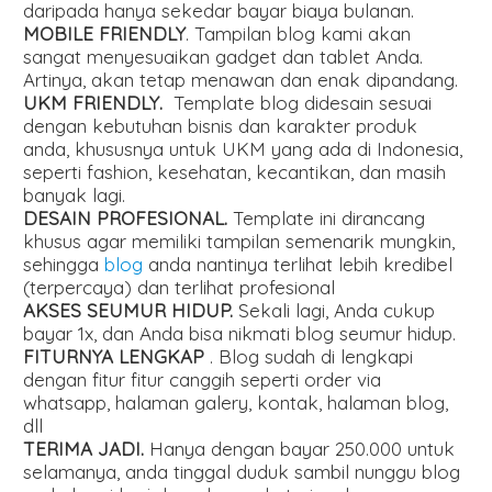
daripada hanya sekedar bayar biaya bulanan.
MOBILE FRIENDLY
. Tampilan blog kami akan
sangat menyesuaikan gadget dan tablet Anda.
Artinya, akan tetap menawan dan enak dipandang.
UKM FRIENDLY.
Template blog didesain sesuai
dengan kebutuhan bisnis dan karakter produk
anda, khususnya untuk UKM yang ada di Indonesia,
seperti fashion, kesehatan, kecantikan, dan masih
banyak lagi.
DESAIN PROFESIONAL.
Template ini dirancang
khusus agar memiliki tampilan semenarik mungkin,
sehingga
blog
anda nantinya terlihat lebih kredibel
(terpercaya) dan terlihat profesional
AKSES SEUMUR HIDUP.
Sekali lagi, Anda cukup
bayar 1x, dan Anda bisa nikmati blog seumur hidup.
FITURNYA LENGKAP
. Blog sudah di lengkapi
dengan fitur fitur canggih seperti order via
whatsapp, halaman galery, kontak, halaman blog,
dll
TERIMA JADI.
Hanya dengan bayar 250.000 untuk
selamanya, anda tinggal duduk sambil nunggu blog