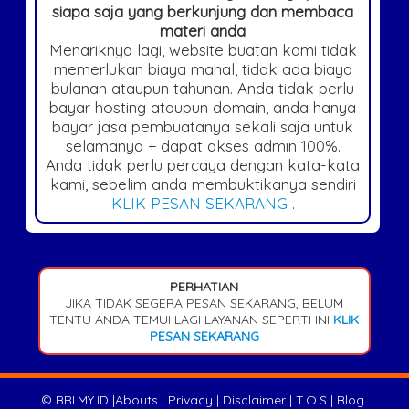
siapa saja yang berkunjung dan membaca
materi anda
Menariknya lagi, website buatan kami tidak
memerlukan biaya mahal, tidak ada biaya
bulanan ataupun tahunan. Anda tidak perlu
bayar hosting ataupun domain, anda hanya
bayar jasa pembuatanya sekali saja untuk
selamanya + dapat akses admin 100%.
Anda tidak perlu percaya dengan kata-kata
kami, sebelim anda membuktikanya sendiri
KLIK PESAN SEKARANG
.
PERHATIAN
JIKA TIDAK SEGERA PESAN SEKARANG, BELUM
TENTU ANDA TEMUI LAGI LAYANAN SEPERTI INI
KLIK
PESAN SEKARANG
©
BRI.MY.ID
|
Abouts
|
Privacy
|
Disclaimer
|
T.O.S
|
Blog