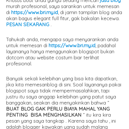
Khusus buat anda yanga sedang mencari
jasa blog
murah profesional, saya sarankan untuk memesan
di
https://www.bri.my.id
, di jamin tampilan blog anda
akan bagus elegant full fitur, gak bakalan kecewa.
PESAN SEKARANG
.
Tahukah anda, mengapa saya menyarankan anda
untuk memesan di
https://www.bri.my.id
, padahal
layananya hanya menggunakan blogspot bukan
dotcom atau website costum biar terlihat
profesional.
Banyak sekali kelebihan yang bisa kita dapatkan,
jika kita memesanblog di sini. Soal layananya pakai
blogspot saya tidak mempermasalahkan, tapi
justru itu saya anggap kelebihan yang patut saya
banggakan, seakan dia menyakinkan bahwa ”
BUAT BLOG GAK PERLU BIAYA MAHAL YANG
PENTING BISA MENGHASILKAN
” itu kira kira
pesan yang saya tangkap . Karena saya tahu , ini
adalah blogger kawakan yang sudah malang