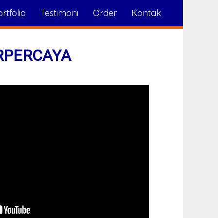
rtfolio
Testimoni
Order
Kontak
RPERCAYA