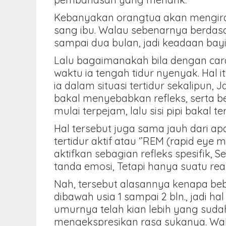
Kebanyakan orangtua akan mengira
sang ibu. Walau sebenarnya berdasa
sampai dua bulan, jadi keadaan bayi
Lalu bagaimanakah bila dengan car
waktu ia tengah tidur nyenyak. Hal it
ia dalam situasi tertidur sekalipun,
bakal menyebabkan refleks, serta b
mulai terpejam, lalu sisi pipi bakal t
Hal tersebut juga sama jauh dari a
tertidur aktif atau ‘’REM (rapid eye
aktifkan sebagian refleks spesifik,
tanda emosi, Tetapi hanya suatu reaks
Nah, tersebut alasannya kenapa beb
dibawah usia 1 sampai 2 bln., jadi 
umurnya telah kian lebih yang suda
mengekspresikan rasa sukanya. Wala