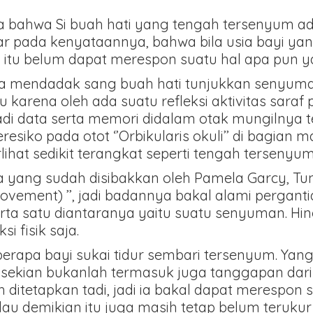
 bahwa Si buah hati yang tengah tersenyum ad
r pada kenyataannya, bahwa bila usia bayi yan
 itu belum dapat merespon suatu hal apa pun ya
a mendadak sang buah hati tunjukkan senyuman 
u karena oleh ada suatu refleksi aktivitas saraf
 Jadi data serta memori didalam otak mungilnya te
eresiko pada otot ‘’Orbikularis okuli’’ di bag
erlihat sedikit terangkat seperti tengah tersenyum
pa yang sudah disibakkan oleh Pamela Garcy, Tu
 movement) ’’, jadi badannya bakal alami perganti
 Serta satu diantaranya yaitu suatu senyuman. H
i fisik saja.
erapa bayi sukai tidur sembari tersenyum. Yan
hal sekian bukanlah termasuk juga tanggapan dar
h ditetapkan tadi, jadi ia bakal dapat merespo
u demikian itu juga masih tetap belum terukur 