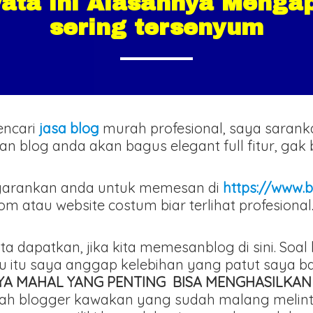
ata ini Alasannya Mengapa
sering tersenyum
encari
jasa blog
murah profesional, saya saran
ilan blog anda akan bagus elegant full fitur, ga
arankan anda untuk memesan di
https://www.b
atau website costum biar terlihat profesional
ita dapatkan, jika kita memesanblog di sini. Soa
ru itu saya anggap kelebihan yang patut saya 
AYA MAHAL YANG PENTING BISA MENGHASILKAN
adalah blogger kawakan yang sudah malang mel