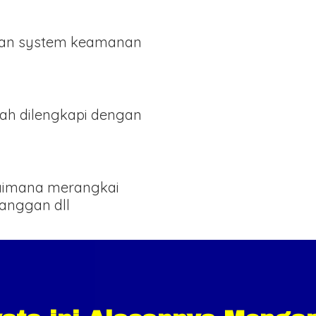
an system keamanan
ah dilengkapi dengan
gaimana merangkai
langgan dll