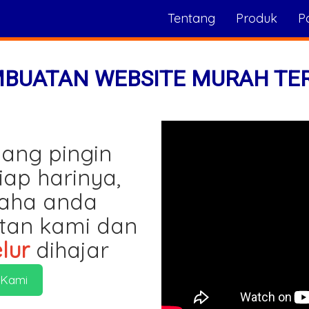
Tentang
Produk
Po
MBUATAN WEBSITE MURAH TE
ang pingin
iap harinya,
saha anda
tan kami dan
lur
dihajar
 Kami