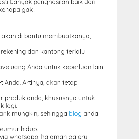
ti banyak penghasilan baik dari
 kenapa gak .
aka akan di bantu membuatkanya,
rekening dan kantong terlalu
save uang Anda untuk keperluan lain
 Anda. Artinya, akan tetap
er produk anda, khususnya untuk
 lagi.
narik mungkin, sehingga
blog
anda
seumur hidup.
r via whatsapp, halaman galery,