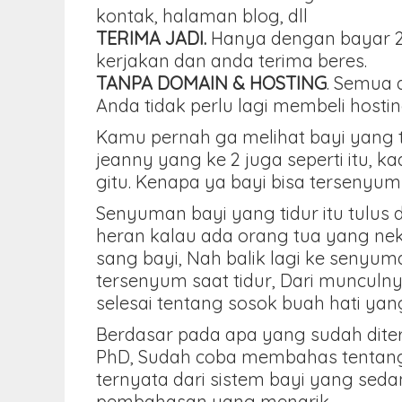
kontak, halaman blog, dll
TERIMA JADI.
Hanya dengan bayar 25
kerjakan dan anda terima beres.
TANPA DOMAIN & HOSTING
. Semua 
Anda tidak perlu lagi membeli hos
Kamu pernah ga melihat bayi yang 
jeanny yang ke 2 juga seperti itu, 
gitu. Kenapa ya bayi bisa tersenyum
Senyuman bayi yang tidur itu tulu
heran kalau ada orang tua yang n
sang bayi, Nah balik lagi ke senyum
tersenyum saat tidur, Dari muncul
selesai tentang sosok buah hati yan
Berdasar pada apa yang sudah diter
PhD, Sudah coba membahas tentang 
ternyata dari sistem bayi yang sed
pembahasan yang menarik.