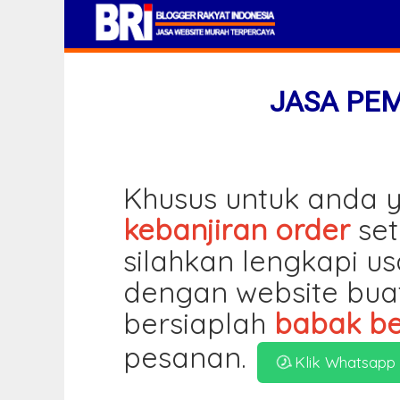
JASA PE
Khusus untuk anda y
kebanjiran order
set
silahkan lengkapi u
dengan website bua
bersiaplah
babak be
pesanan.
Klik Whatsapp