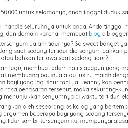
0.000 untuk selamanya, anda tinggal duduk s
di handle seluruhnya untuk anda. Anda tinggal 
ting, dan domain karena membuat
blog
diblogger
tersenyum dalam tidurnya? So sweet banget ya
kadang saat sedang tertidur dia senyum bahkan 
 atau bahkan tertawa saat sedang tidur?
s dan lugu, membuat adem hati siapapun yang 
ekat membuang bayinya atau justru malah den
an bayi yang lagi tidur tadi ya. Jeanny kan pena
nya rasa penasaran tersebut, maka sekurang-ku
g menunjukkan senyumnya di waktu tertidur lelap
angkan oleh seseorang psikolog yang bertempat
argumen beberapa bayi yang sedang tersenyum
ang tidur sambil tersenyum itu, mempunyai alas