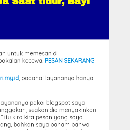
 Saat tidur, Bayi
kan untuk memesan di
k bakalan kecewa.
PESAN SEKARANG
.
ri.my.id
, padahal layananya hanya
.
l layananya pakai blogspot saya
banggakan, seakan dia menyakinkan
” itu kira kira pesan yang saya
intang, bahkan saya paham bahwa