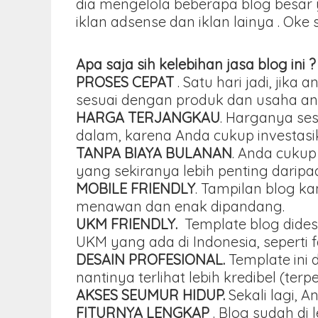
dia mengelola beberapa blog besar 
iklan adsense dan iklan lainya . Oke
Apa saja sih kelebihan jasa blog ini ?
PROSES CEPAT
. Satu hari jadi, ji
sesuai dengan produk dan usaha an
HARGA TERJANGKAU
. Harganya se
dalam, karena Anda cukup investasika
TANPA BIAYA BULANAN
. Anda cukup
yang sekiranya lebih penting darip
MOBILE FRIENDLY
. Tampilan blog k
menawan dan enak dipandang.
UKM FRIENDLY.
Template blog dides
UKM yang ada di Indonesia, seperti 
DESAIN PROFESIONAL.
Template ini 
nantinya terlihat lebih kredibel (terp
AKSES SEUMUR HIDUP.
Sekali lagi, 
FITURNYA LENGKAP
. Blog sudah di 