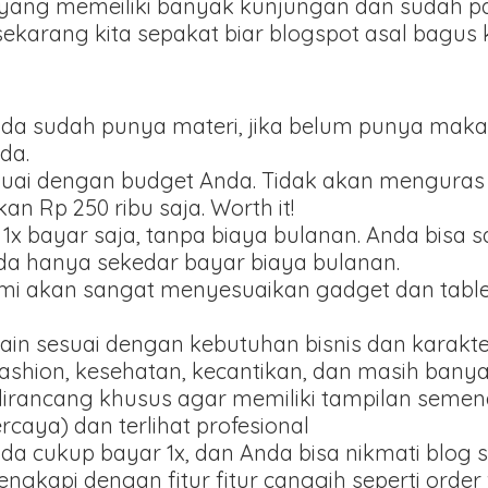
yang memeiliki banyak kunjungan dan sudah pas
 sekarang kita sepakat biar blogspot asal bagus
ka anda sudah punya materi, jika belum punya m
da.
suai dengan budget Anda. Tidak akan menguras 
n Rp 250 ribu saja. Worth it!
 1x bayar saja, tanpa biaya bulanan. Anda bisa 
ada hanya sekedar bayar biaya bulanan.
ami akan sangat menyesuaikan gadget dan tablet
ain sesuai dengan kebutuhan bisnis dan karakt
fashion, kesehatan, kecantikan, dan masih banyak
dirancang khusus agar memiliki tampilan seme
ercaya) dan terlihat profesional
Anda cukup bayar 1x, dan Anda bisa nikmati blog 
lengkapi dengan fitur fitur canggih seperti orde