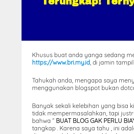
Terungkap! Terny
Khusus buat anda yanga sedang m
https://www.bri.my.id
, di jamin tamp
Tahukah anda, mengapa saya meny
menggunakan blogspot bukan dotcom 
Banyak sekali kelebihan yang bisa k
tidak mempermasalahkan, tapi just
bahwa ”
BUAT BLOG GAK PERLU BI
tangkap . Karena saya tahu , ini 