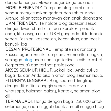
daripada hanya sekedar bayar biaya bulanan.
MOBILE FRIENDLY
. Tampilan blog kami akan
sangat menyesuaikan gadget dan tablet Anda.
Artinya, akan tetap menawan dan enak dipandang.
UKM FRIENDLY.
Template blog didesain sesuai
dengan kebutuhan bisnis dan karakter produk
anda, khususnya untuk UKM yang ada di Indonesia,
seperti fashion, kesehatan, kecantikan, dan masih
banyak lagi.
DESAIN PROFESIONAL.
Template ini dirancang
khusus agar memiliki tampilan semenarik mungkin,
sehingga
blog
anda nantinya terlihat lebih kredibel
(terpercaya) dan terlihat profesional
AKSES SEUMUR HIDUP.
Sekali lagi, Anda cukup
bayar 1x, dan Anda bisa nikmati blog seumur hidup.
FITURNYA LENGKAP
. Blog sudah di lengkapi
dengan fitur fitur canggih seperti order via
whatsapp, halaman galery, kontak, halaman blog,
dll
TERIMA JADI.
Hanya dengan bayar 250.000 untuk
selamanya, anda tinggal duduk sambil nunggu blog