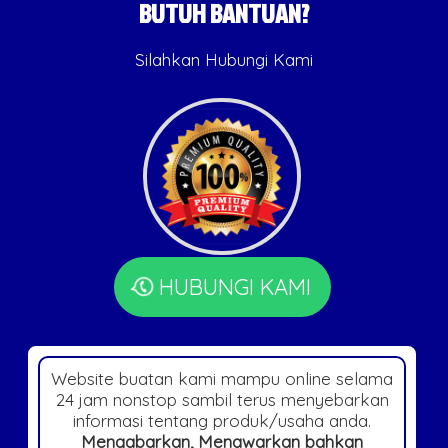
BUTUH BANTUAN?
Silahkan Hubungi Kami
HUBUNGI KAMI
Website buatan kami mampu online selama
24 jam nonstop sambil terus menyebarkan
informasi tentang produk/usaha anda.
Mengabarkan, Menawarkan bahkan