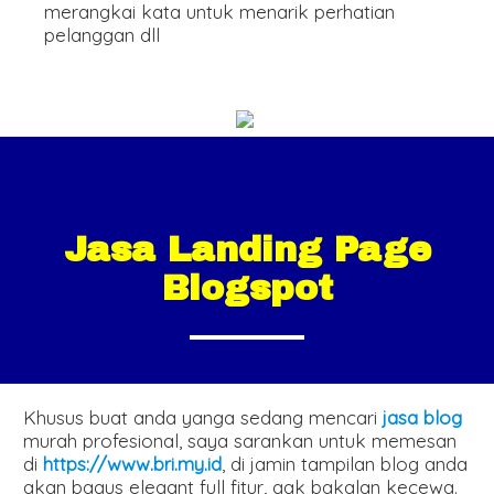
merangkai kata untuk menarik perhatian
pelanggan dll
Jasa Landing Page
Blogspot
Khusus buat anda yanga sedang mencari
jasa blog
murah profesional, saya sarankan untuk memesan
di
https://www.bri.my.id
, di jamin tampilan blog anda
akan bagus elegant full fitur, gak bakalan kecewa.