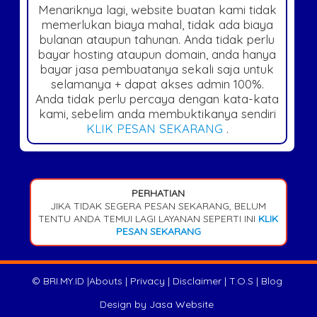
Menariknya lagi, website buatan kami tidak
memerlukan biaya mahal, tidak ada biaya
bulanan ataupun tahunan. Anda tidak perlu
bayar hosting ataupun domain, anda hanya
bayar jasa pembuatanya sekali saja untuk
selamanya + dapat akses admin 100%.
Anda tidak perlu percaya dengan kata-kata
kami, sebelim anda membuktikanya sendiri
KLIK PESAN SEKARANG
.
PERHATIAN
JIKA TIDAK SEGERA PESAN SEKARANG, BELUM
TENTU ANDA TEMUI LAGI LAYANAN SEPERTI INI
KLIK
PESAN SEKARANG
©
BRI.MY.ID
|
Abouts
|
Privacy
|
Disclaimer
|
T.O.S
|
Blog
Design by
Jasa Website