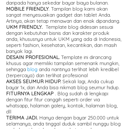
daripada hanya sekedar bayar biaya bulanan.
MOBILE FRIENDLY
. Tampilan blog kami akan
sangat menyesuaikan gadget dan tablet Anda.
Artinya, akan tetap menawan dan enak dipandang.
UKM FRIENDLY.
Template blog didesain sesuai
dengan kebutuhan bisnis dan karakter produk
anda, khususnya untuk UKM yang ada di Indonesia,
seperti fashion, kesehatan, kecantikan, dan masih
banyak lagi.
DESAIN PROFESIONAL.
Template ini dirancang
khusus agar memiliki tampilan semenarik mungkin,
sehingga
blog
anda nantinya terlihat lebih kredibel
(terpercaya) dan terlihat profesional
AKSES SEUMUR HIDUP.
Sekali lagi, Anda cukup
bayar 1x, dan Anda bisa nikmati blog seumur hidup.
FITURNYA LENGKAP
. Blog sudah di lengkapi
dengan fitur fitur canggih seperti order via
whatsapp, halaman galery, kontak, halaman blog,
dll
TERIMA JADI.
Hanya dengan bayar 250.000 untuk
selamanya, anda tinggal duduk sambil nunggu blog