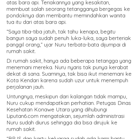
atas bara api. Teriakannya yang kesakitan,
membuat salah seorang tetangganya bergegas ke
pondoknya dan membantu memindahkan wanita
tua itu dari atas bara api.
“Saya tiba-tiba jatuh, tak tahu kenapa, begitu
bangun saya sudah penuh luka-luka, saya berteriak
panggil orang,” ujar Nuru terbata-bata dijumpai di
rumah sakit.
Di rumah sakit, hanya ada beberapa tetangga yang
menemani mereka. Nuru nyaris tak punya kerabat
dekat di sana. Suaminya, tak bisa ikut menemani ke
Kota Kendari karena sudah uzur untuk menempuh
perjalanan jauh.
Untungnya, meskipun dari kalangan tidak mampu,
Nuru cukup mendapatkan perhatian. Petugas Dinas
Kesehatan Konawe Utara yang dihubungi
Liputan6.com mengatakan, sejumlah administrasi
Nuru sudah diurus sehingga dia bisa dirujuk ke
rumah sakit.
“BPJS dan kartu keluarga sudah ada kami bantu