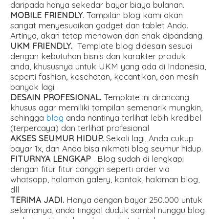
daripada hanya sekedar bayar biaya bulanan.
MOBILE FRIENDLY
. Tampilan blog kami akan
sangat menyesuaikan gadget dan tablet Anda.
Artinya, akan tetap menawan dan enak dipandang.
UKM FRIENDLY.
Template blog didesain sesuai
dengan kebutuhan bisnis dan karakter produk
anda, khususnya untuk UKM yang ada di Indonesia,
seperti fashion, kesehatan, kecantikan, dan masih
banyak lagi.
DESAIN PROFESIONAL.
Template ini dirancang
khusus agar memiliki tampilan semenarik mungkin,
sehingga
blog
anda nantinya terlihat lebih kredibel
(terpercaya) dan terlihat profesional
AKSES SEUMUR HIDUP.
Sekali lagi, Anda cukup
bayar 1x, dan Anda bisa nikmati blog seumur hidup.
FITURNYA LENGKAP
. Blog sudah di lengkapi
dengan fitur fitur canggih seperti order via
whatsapp, halaman galery, kontak, halaman blog,
dll
TERIMA JADI.
Hanya dengan bayar 250.000 untuk
selamanya, anda tinggal duduk sambil nunggu blog