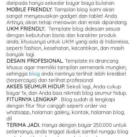
daripada hanya sekedar bayar biaya bulanan.
MOBILE FRIENDLY
. Tampilan blog kami akan
sangat menyesuaikan gadget dan tablet Anda.
Artinya, akan tetap menawan dan enak dipandang.
UKM FRIENDLY.
Template blog didesain sesuai
dengan kebutuhan bisnis dan karakter produk
anda, khususnya untuk UKM yang ada di Indonesia,
seperti fashion, kesehatan, kecantikan, dan masih
banyak lagi.
DESAIN PROFESIONAL.
Template ini dirancang
khusus agar memiliki tampilan semenarik mungkin,
sehingga
blog
anda nantinya terlihat lebih kredibel
(terpercaya) dan terlihat profesional
AKSES SEUMUR HIDUP.
Sekali lagi, Anda cukup
bayar 1x, dan Anda bisa nikmati blog seumur hidup.
FITURNYA LENGKAP
. Blog sudah di lengkapi
dengan fitur fitur canggih seperti order via
whatsapp, halaman galery, kontak, halaman blog,
dll
TERIMA JADI.
Hanya dengan bayar 250.000 untuk
selamanya, anda tinggal duduk sambil nunggu blog