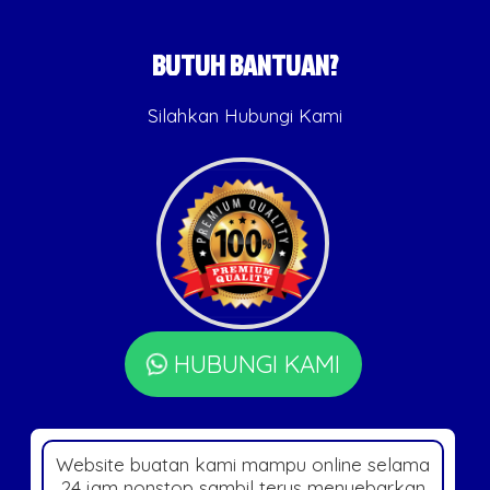
BUTUH BANTUAN?
Silahkan Hubungi Kami
HUBUNGI KAMI
Website buatan kami mampu online selama
24 jam nonstop sambil terus menyebarkan