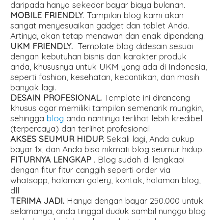
daripada hanya sekedar bayar biaya bulanan.
MOBILE FRIENDLY
. Tampilan blog kami akan
sangat menyesuaikan gadget dan tablet Anda.
Artinya, akan tetap menawan dan enak dipandang.
UKM FRIENDLY.
Template blog didesain sesuai
dengan kebutuhan bisnis dan karakter produk
anda, khususnya untuk UKM yang ada di Indonesia,
seperti fashion, kesehatan, kecantikan, dan masih
banyak lagi.
DESAIN PROFESIONAL.
Template ini dirancang
khusus agar memiliki tampilan semenarik mungkin,
sehingga
blog
anda nantinya terlihat lebih kredibel
(terpercaya) dan terlihat profesional
AKSES SEUMUR HIDUP.
Sekali lagi, Anda cukup
bayar 1x, dan Anda bisa nikmati blog seumur hidup.
FITURNYA LENGKAP
. Blog sudah di lengkapi
dengan fitur fitur canggih seperti order via
whatsapp, halaman galery, kontak, halaman blog,
dll
TERIMA JADI.
Hanya dengan bayar 250.000 untuk
selamanya, anda tinggal duduk sambil nunggu blog