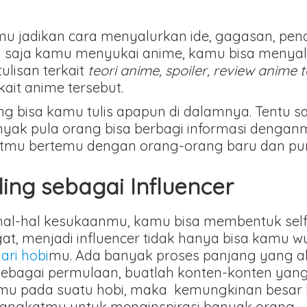
mu jadikan cara menyalurkan ide, gagasan, pen
ya saja kamu menyukai anime, kamu bisa menya
ulisan terkait
teori anime, spoiler, review anime 
ait anime tersebut.
g bisa kamu tulis apapun di dalamnya. Tentu s
k pula orang bisa berbagi informasi denganmu
atmu bertemu dengan orang-orang baru dan pun
ng sebagai Influencer
 hal-hal kesukaanmu, kamu bisa membentuk sel
gat, menjadi influencer tidak hanya bisa kamu 
ari hobi
mu. Ada banyak proses panjang yang a
 Sebagai permulaan, buatlah konten-konten y
amu pada suatu hobi, maka kemungkinan besar k
angkatmu untuk menginspirasi banyak orang.