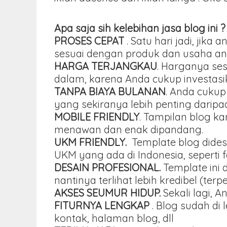
Apa saja sih kelebihan jasa blog ini ?
PROSES CEPAT
. Satu hari jadi, ji
sesuai dengan produk dan usaha an
HARGA TERJANGKAU
. Harganya se
dalam, karena Anda cukup investasika
TANPA BIAYA BULANAN
. Anda cukup
yang sekiranya lebih penting darip
MOBILE FRIENDLY
. Tampilan blog k
menawan dan enak dipandang.
UKM FRIENDLY.
Template blog dides
UKM yang ada di Indonesia, seperti 
DESAIN PROFESIONAL.
Template ini 
nantinya terlihat lebih kredibel (terp
AKSES SEUMUR HIDUP.
Sekali lagi, 
FITURNYA LENGKAP
. Blog sudah di 
kontak, halaman blog, dll