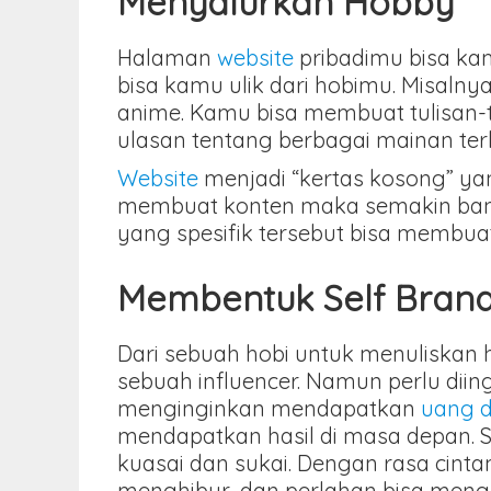
Menyalurkan Hobby
Halaman
website
pribadimu bisa ka
bisa kamu ulik dari hobimu. Misaln
anime. Kamu bisa membuat tulisan-t
ulasan tentang berbagai mainan terk
Website
menjadi “kertas kosong” yan
membuat konten maka semakin banya
yang spesifik tersebut bisa membu
Membentuk Self Brandi
Dari sebuah hobi untuk menuliskan
sebuah influencer. Namun perlu diin
menginginkan mendapatkan
uang d
mendapatkan hasil di masa depan.
kuasai dan sukai. Dengan rasa cint
menghibur, dan perlahan bisa meng