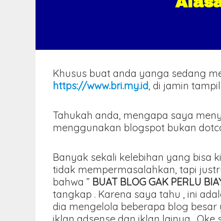
Alas
Khusus buat anda yanga sedang m
https://www.bri.my.id
, di jamin tamp
Tahukah anda, mengapa saya meny
menggunakan blogspot bukan dotcom 
Banyak sekali kelebihan yang bisa k
tidak mempermasalahkan, tapi just
bahwa ”
BUAT BLOG GAK PERLU BI
tangkap . Karena saya tahu , ini 
dia mengelola beberapa blog besar 
iklan adsense dan iklan lainya . Oke