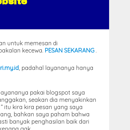
bsite
kan untuk memesan di
k bakalan kecewa.
PESAN SEKARANG
.
ri.my.id
, padahal layananya hanya
.
l layananya pakai blogspot saya
banggakan, seakan dia menyakinkan
” itu kira kira pesan yang saya
intang, bahkan saya paham bahwa
ti banyak penghasilan baik dari
 kenapa gak .