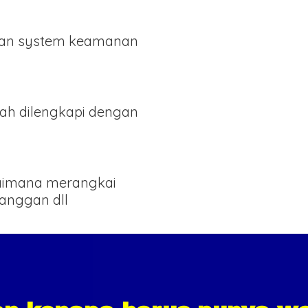
an system keamanan
ah dilengkapi dengan
gaimana merangkai
langgan dll