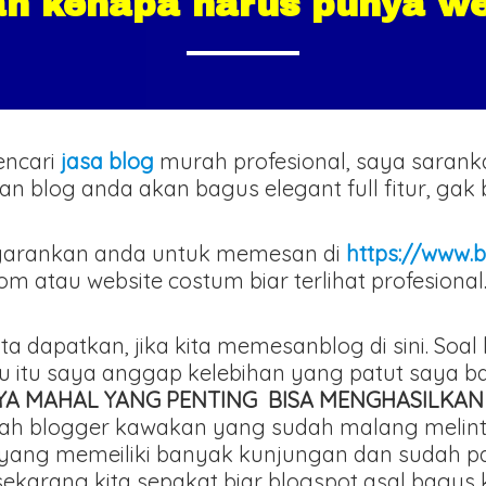
an kenapa harus punya we
encari
jasa blog
murah profesional, saya saran
ilan blog anda akan bagus elegant full fitur, ga
arankan anda untuk memesan di
https://www.b
atau website costum biar terlihat profesional
ita dapatkan, jika kita memesanblog di sini. Soa
ru itu saya anggap kelebihan yang patut saya 
AYA MAHAL YANG PENTING BISA MENGHASILKAN
adalah blogger kawakan yang sudah malang mel
yang memeiliki banyak kunjungan dan sudah pas
 sekarang kita sepakat biar blogspot asal bagus