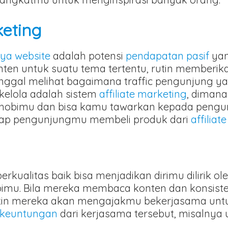
keting
ya website
adalah potensi
pendapatan pasif
yan
n untuk suatu tema tertentu, rutin memberikan
inggal melihat bagaimana traffic pengunjung 
elola adalah sistem
affiliate marketing
, diman
 hobimu dan bisa kamu tawarkan kepada peng
iap pengunjungmu membeli produk dari
affiliate
berkualitas baik bisa menjadikan dirimu dilirik 
imu. Bila mereka membaca konten dan konsiste
gkin mereka akan mengajakmu bekerjasama un
keuntungan
dari kerjasama tersebut, misalny