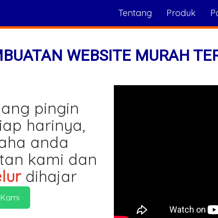
Tentang
Produk
Po
MBUATAN WEBSITE MURAH TE
ang pingin
iap harinya,
saha anda
tan kami dan
lur
dihajar
 Kami