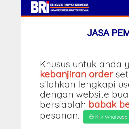
JASA PE
Khusus untuk anda y
kebanjiran order
set
silahkan lengkapi u
dengan website bua
bersiaplah
babak be
pesanan.
Klik Whatsapp