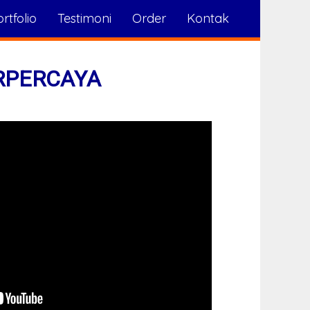
rtfolio
Testimoni
Order
Kontak
RPERCAYA