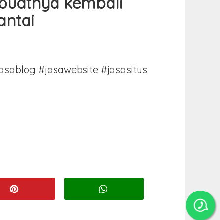
mbuatnya kembali
antai
asablog #jasawebsite #jasasitus