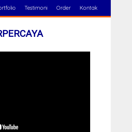
rtfolio
Testimoni
Order
Kontak
RPERCAYA