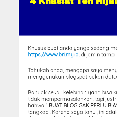
4 Khasiat Teh Hij
Khusus buat anda yanga sedang m
https://www.bri.my.id
, di jamin tamp
Tahukah anda, mengapa saya meny
menggunakan blogspot bukan dotcom 
Banyak sekali kelebihan yang bisa k
tidak mempermasalahkan, tapi just
bahwa ”
BUAT BLOG GAK PERLU BI
tangkap . Karena saya tahu , ini 