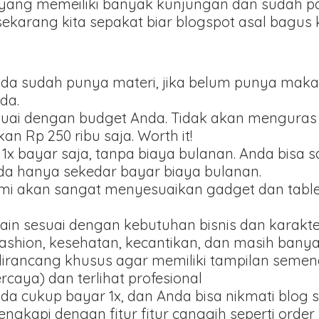
yang memeiliki banyak kunjungan dan sudah pas
 sekarang kita sepakat biar blogspot asal bagus
ka anda sudah punya materi, jika belum punya m
da.
suai dengan budget Anda. Tidak akan menguras 
n Rp 250 ribu saja. Worth it!
 1x bayar saja, tanpa biaya bulanan. Anda bisa 
ada hanya sekedar bayar biaya bulanan.
ami akan sangat menyesuaikan gadget dan tablet
ain sesuai dengan kebutuhan bisnis dan karakt
fashion, kesehatan, kecantikan, dan masih banyak
dirancang khusus agar memiliki tampilan seme
ercaya) dan terlihat profesional
Anda cukup bayar 1x, dan Anda bisa nikmati blog 
lengkapi dengan fitur fitur canggih seperti orde