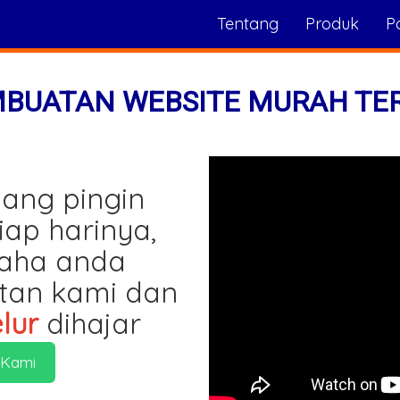
Tentang
Produk
Po
MBUATAN WEBSITE MURAH TE
ang pingin
iap harinya,
saha anda
tan kami dan
lur
dihajar
 Kami