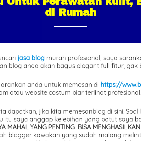
au Untuk Perawatan kulit,
di Rumah
encari
jasa blog
murah profesional, saya saran
ilan blog anda akan bagus elegant full fitur, ga
arankan anda untuk memesan di
https://www.b
atau website costum biar terlihat profesional
ita dapatkan, jika kita memesanblog di sini. Soa
ru itu saya anggap kelebihan yang patut saya 
AYA MAHAL YANG PENTING BISA MENGHASILKAN
adalah blogger kawakan yang sudah malang mel