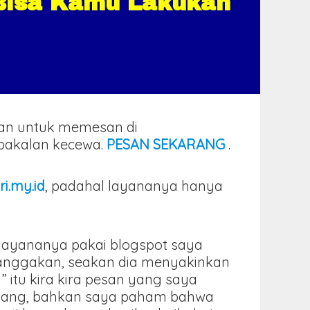
 Bisa Kamu Lakukan
kan untuk memesan di
k bakalan kecewa.
PESAN SEKARANG
.
ri.my.id
, padahal layananya hanya
.
l layananya pakai blogspot saya
banggakan, seakan dia menyakinkan
” itu kira kira pesan yang saya
intang, bahkan saya paham bahwa