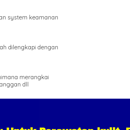
an system keamanan
ah dilengkapi dengan
gaimana merangkai
langgan dll