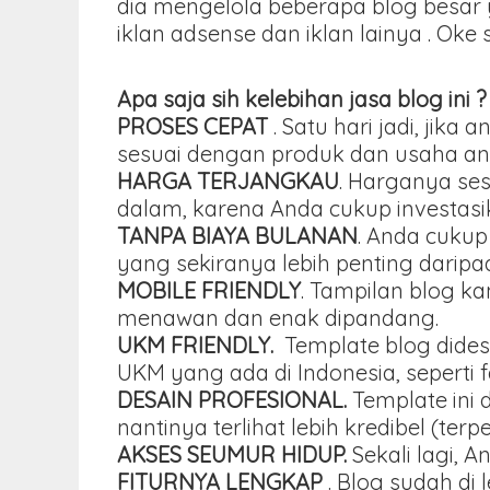
dia mengelola beberapa blog besar 
iklan adsense dan iklan lainya . Oke
Apa saja sih kelebihan jasa blog ini ?
PROSES CEPAT
. Satu hari jadi, ji
sesuai dengan produk dan usaha an
HARGA TERJANGKAU
. Harganya se
dalam, karena Anda cukup investasika
TANPA BIAYA BULANAN
. Anda cukup
yang sekiranya lebih penting darip
MOBILE FRIENDLY
. Tampilan blog k
menawan dan enak dipandang.
UKM FRIENDLY.
Template blog dides
UKM yang ada di Indonesia, seperti 
DESAIN PROFESIONAL.
Template ini 
nantinya terlihat lebih kredibel (terp
AKSES SEUMUR HIDUP.
Sekali lagi, 
FITURNYA LENGKAP
. Blog sudah di 