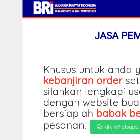
JASA PE
Khusus untuk anda y
kebanjiran order
set
silahkan lengkapi u
dengan website bua
bersiaplah
babak be
pesanan.
Klik Whatsapp