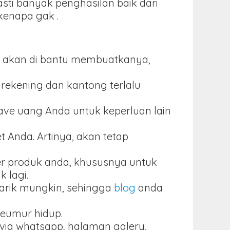
ti banyak penghasilan baik dari
 kenapa gak .
aka akan di bantu membuatkanya,
rekening dan kantong terlalu
save uang Anda untuk keperluan lain
 Anda. Artinya, akan tetap
er produk anda, khususnya untuk
 lagi.
narik mungkin, sehingga
blog
anda
seumur hidup.
r via whatsapp, halaman galery,